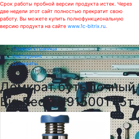
Срок работы пробной версии продукта истек. Через
две недели этот сайт полностью прекратит свою
работу. Вы можете купить полнофункциональную
версию продукта на сайте
www.1c-bitrix.ru
.
0
phone
menu
shopping_cart
Главная страница
Инструмент
Домкраты
Big Red TH915001 15т
Домкрат бутылочный
Big Red TH915001 15т