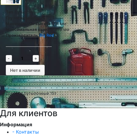
Тип
бутылочный
Грузоподъёмность
15 Т
Минимальная высота
231 мм
Максимальная высота
498 мм
Производитель
Big Red
-
+
Нет в наличии
Полное описание
Домкрат бутылочный 15т
Профи
Для клиентов
Информация
- Контакты