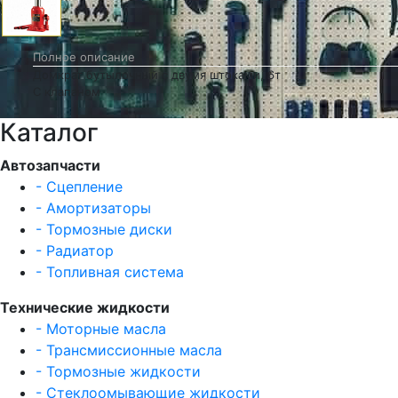
Полное описание
Домкрат бутылочный с двумя штоками, 6т
С клапаном
Каталог
Автозапчасти
- Сцепление
- Амортизаторы
- Тормозные диски
- Радиатор
- Топливная система
Технические жидкости
- Моторные масла
- Трансмиссионные масла
- Тормозные жидкости
- Стеклоомывающие жидкости