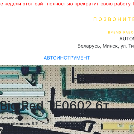
ве недели этот сайт полностью прекратит свою работу
ПОЗВОНИТ
+375 (29) 16
ВРЕМЯ РАБО
AUTO
Пн-Пт 9:00 - 19:00
Беларусь, Минск, ул. Т
АВТОИНСТРУМЕНТ
Big Red TF0602 6т
бутылочный
зоподъёмность
6 Т
имальная высота
215 мм