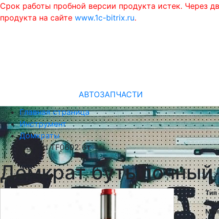
Срок работы пробной версии продукта истек. Через д
продукта на сайте
www.1c-bitrix.ru
.
АВТОЗАПЧАСТИ
Главная страница
Инструмент
Домкраты
Big Red TF0602 6т
Домкрат бутылочный 
Тип
Гру
Мин