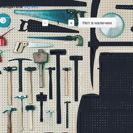
симальная высота
485 мм
изводитель
Big Red
-
+
Нет в наличии