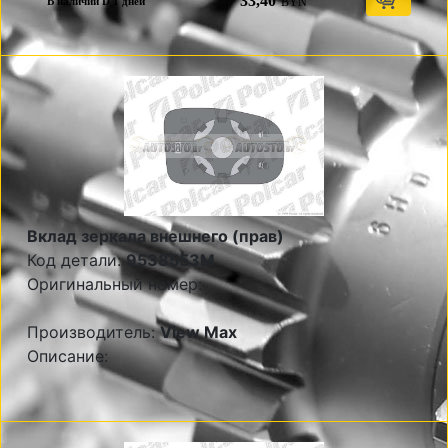
33,40
BYN
В наличии D 1 дней
Вклад зеркала внешнего (прав)
Код детали:
9538553M
Оригинальный номер:
Производитель:
View Max
Описание: