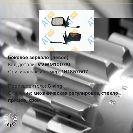
Боковое зеркало (левое)
Код детали:
VVWM1007AL
Оригинальный номер:
1H1857507
Производитель:
Giving
Описание:
механическая регулировка, стекло
прямое, хром