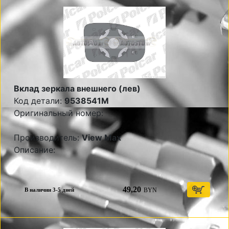
Вклад зеркала внешнего (лев)
Код детали:
9538541M
Оригинальный номер:
Производитель:
View Max
Описание:
49,20
BYN
В наличии 3-5 дней