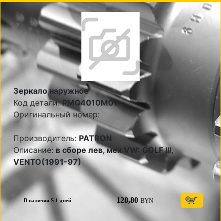
Зеркало наружное
Код детали:
PMG4010M01
Оригинальный номер:
Производитель:
PATRON
Описание:
в сборе лев, мех VW: GOLF III,
VENTO(1991-97)
128,80
BYN
В наличии S 1 дней