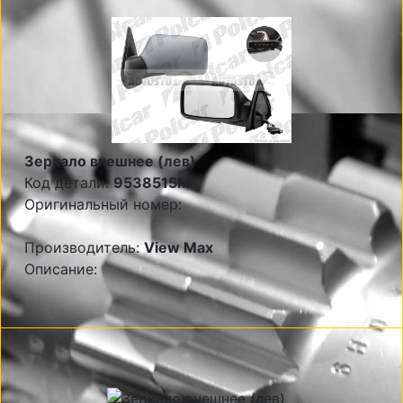
Зеркало внешнее (лев)
Код детали:
9538515M
Оригинальный номер:
Производитель:
View Max
Описание: