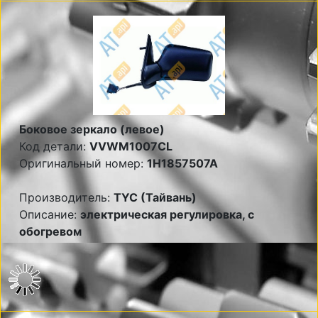
Боковое зеркало (левое)
Код детали:
VVWM1007CL
Оригинальный номер:
1H1857507A
Производитель:
TYC (Тайвань)
Описание:
электрическая регулировка, с
обогревом