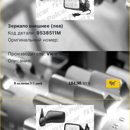
Зеркало внешнее (лев)
Код детали:
9538511M
Оригинальный номер:
Производитель:
View Max
Описание:
184,90
BYN
В наличии 3-5 дней