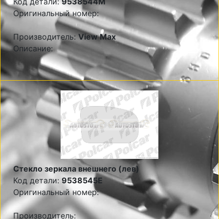
Код детали:
9538544M
Оригинальный номер:
Производитель:
View Max
Описание:
Стекло зеркала внешнего (лев)
Код детали:
9538545E
Оригинальный номер:
Производитель: