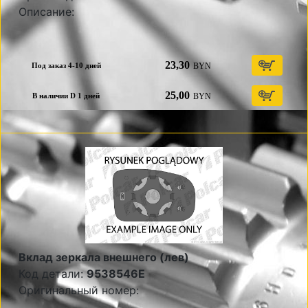
Описание:
23,30
BYN
Под заказ 4-10 дней
25,00
BYN
В наличии D 1 дней
Вклад зеркала внешнего (лев)
Код детали:
9538546E
Оригинальный номер: