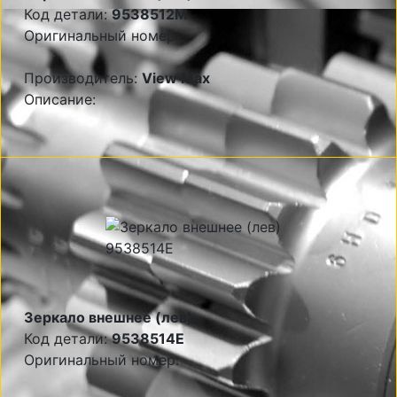
Код детали:
9538512M
Оригинальный номер:
Производитель:
View Max
Описание:
Зеркало внешнее (лев)
Код детали:
9538514E
Оригинальный номер: