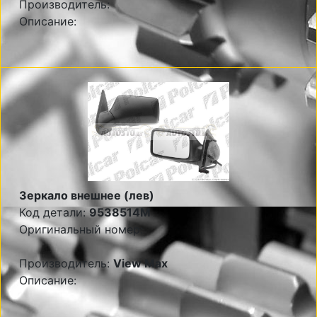
Производитель:
Описание:
Зеркало внешнее (лев)
Код детали:
9538514M
Оригинальный номер:
Производитель:
View Max
Описание: