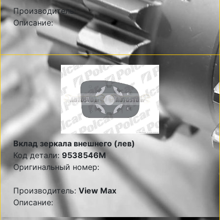
Производитель:
Описание:
Вклад зеркала внешнего (лев)
Код детали:
9538546M
Оригинальный номер:
Производитель:
View Max
Описание: