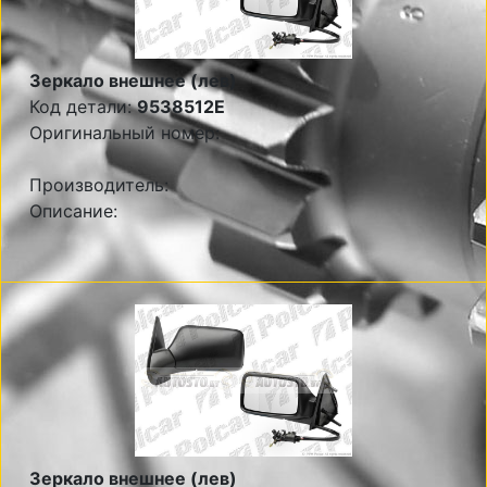
Зеркало внешнее (лев)
Код детали:
9538512E
Оригинальный номер:
Производитель:
Описание:
Зеркало внешнее (лев)