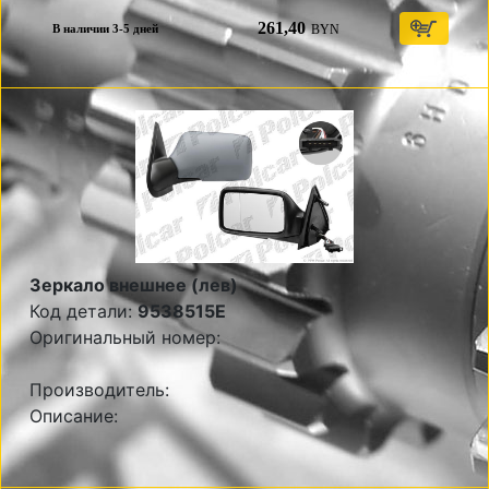
261,40
BYN
В наличии 3-5 дней
Зеркало внешнее (лев)
Код детали:
9538515E
Оригинальный номер:
Производитель:
Описание: