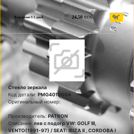
24,50
BYN
В наличии S 1 дней
Стекло зеркала
Код детали:
PMG4010G04
Оригинальный номер:
Производитель:
PATRON
Описание:
лев с подогр VW: GOLF III,
VENTO(1991-97) / SEAT: IBIZA II , CORDOBA I