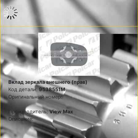
Вклад зеркала внешнего (прав)
Код детали:
9538551M
Оригинальный номер:
Производитель:
View Max
Описание: