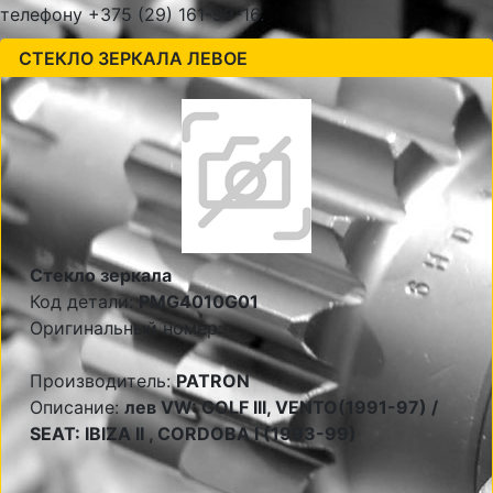
телефону +375 (29) 161-99-16.
СТЕКЛО ЗЕРКАЛА ЛЕВОЕ
Стекло зеркала
Код детали:
PMG4010G01
Оригинальный номер:
Производитель:
PATRON
Описание:
лев VW: GOLF III, VENTO(1991-97) /
SEAT: IBIZA II , CORDOBA I (1993-99)