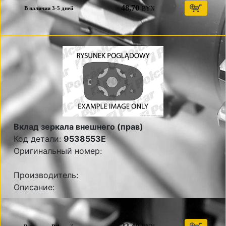
48,70
BYN
В наличии 3-5 дней
Вклад зеркала внешнего (прав)
Код детали:
9538553E
Оригинальный номер:
Производитель:
Описание: