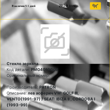
21,70
BYN
В наличии S 1 дней
Стекло зеркала
Код детали:
PMG4010G03
Оригинальный номер:
Производитель:
PATRON
Описание:
лев асферич VW: GOLF III,
VENTO(1991-97) / SEAT: IBIZA II , CORDOBA I
(1993-99)