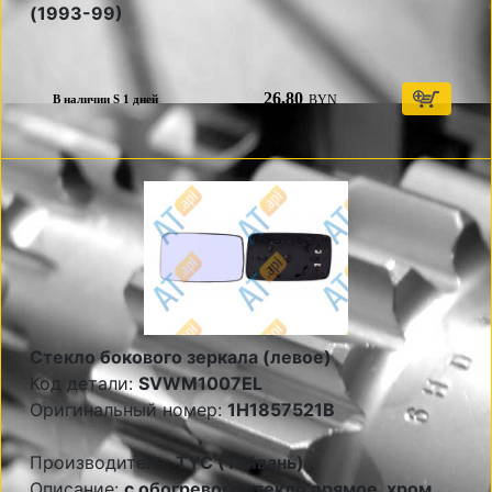
(1993-99)
26,80
BYN
В наличии S 1 дней
Стекло бокового зеркала (левое)
Код детали:
SVWM1007EL
Оригинальный номер:
1H1857521B
Производитель:
TYC (Тайвань)
Описание:
с обогревом, стекло прямое, хром