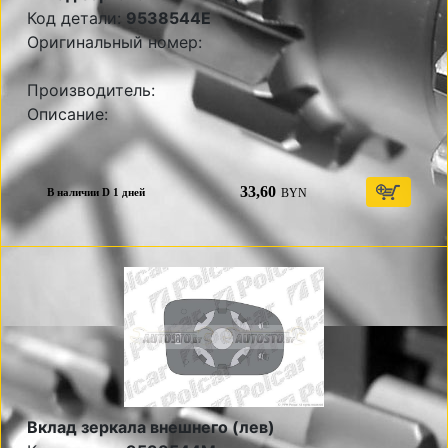
Код детали:
9538544E
Оригинальный номер:
Производитель:
Описание:
33,60
BYN
В наличии D 1 дней
Вклад зеркала внешнего (лев)