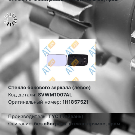
Стекло бокового зеркала (левое)
Код детали:
SVWM1007AL
Оригинальный номер:
1H1857521
Производитель:
TYC (Тайвань)
Описание:
без обогрева, стекло прямое, хром