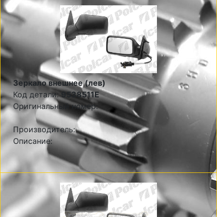
Зеркало внешнее (лев)
Код детали:
9538511E
Оригинальный номер:
Производитель:
Описание: