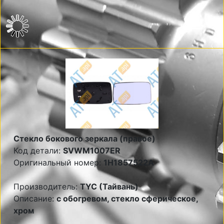
Стекло бокового зеркала (правое)
Код детали:
SVWM1007ER
Оригинальный номер:
1H1857522A
Производитель:
TYC (Тайвань)
Описание:
с обогревом, стекло сферическое,
хром