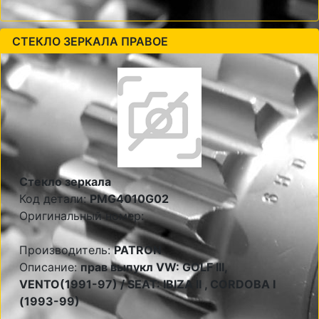
СТЕКЛО ЗЕРКАЛА ПРАВОЕ
Стекло зеркала
Код детали:
PMG4010G02
Оригинальный номер:
Производитель:
PATRON
Описание:
прав выпукл VW: GOLF III,
VENTO(1991-97) / SEAT: IBIZA II , CORDOBA I
(1993-99)