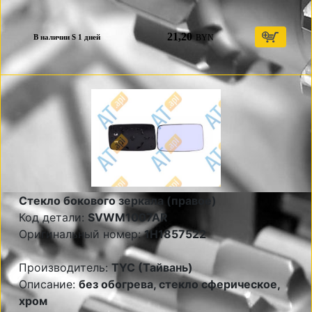
21,20
BYN
В наличии S 1 дней
Стекло бокового зеркала (правое)
Код детали:
SVWM1007AR
Оригинальный номер:
1H1857522
Производитель:
TYC (Тайвань)
Описание:
без обогрева, стекло сферическое,
хром