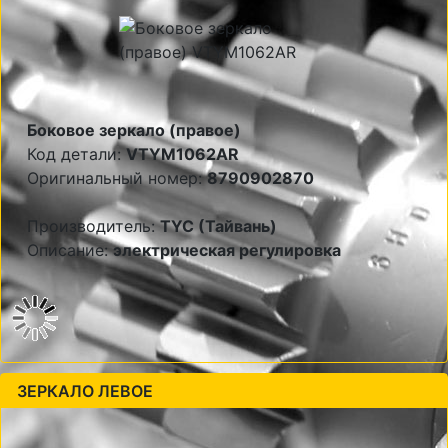
Боковое зеркало (правое)
Код детали:
VTYM1062AR
Оригинальный номер:
8790902870
Производитель:
TYC (Тайвань)
Описание:
электрическая регулировка
ЗЕРКАЛО ЛЕВОЕ