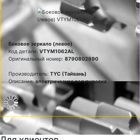
Боковое зеркало (левое)
Код детали:
VTYM1062AL
Оригинальный номер:
8790802890
Производитель:
TYC (Тайвань)
Описание:
электрическая регулировка
Для клиентов