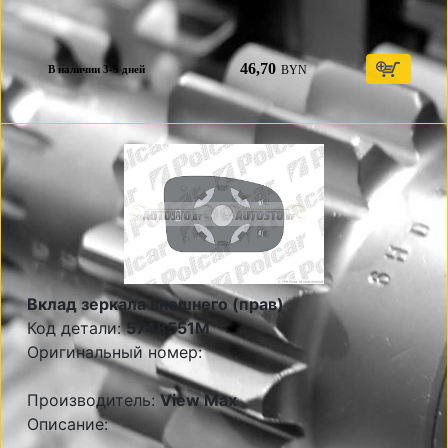
46,70
BYN
В наличии 3-5 дней
Вклад зеркала внешнего (прав)
Код детали:
5748551M
Оригинальный номер:
Производитель:
View Max
Описание: