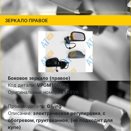
ЗЕРКАЛО ПРАВОЕ
Боковое зеркало (правое)
Код детали:
VPGM1007AR
Оригинальный номер:
8149VA
Производитель:
Giving
Описание:
электрическое регулировка, с
обогревом, грунтованное, (не подходит для
купе)