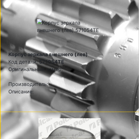
Корпус зеркала внешнего (лев)
Код детали:
571054TE
Оригинальный номер:
Производитель:
Описание: