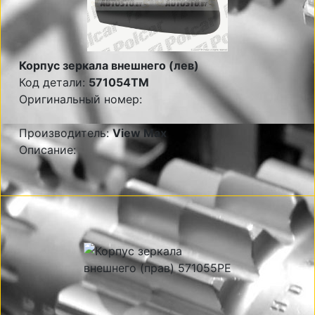
Корпус зеркала внешнего (лев)
Код детали:
571054TM
Оригинальный номер:
Производитель:
View Max
Описание: