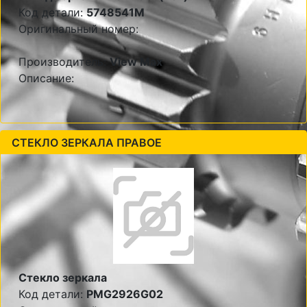
Код детали:
5748541M
Оригинальный номер:
Производитель:
View Max
Описание:
СТЕКЛО ЗЕРКАЛА ПРАВОЕ
Стекло зеркала
Код детали:
PMG2926G02