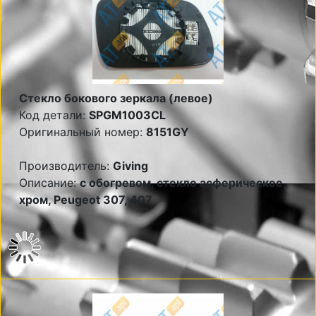
Стекло бокового зеркала (левое)
Код детали:
SPGM1003CL
Оригинальный номер:
8151GY
Производитель:
Giving
Описание:
с обогревом, стекло асферическое,
хром, Peugeot 307, 407