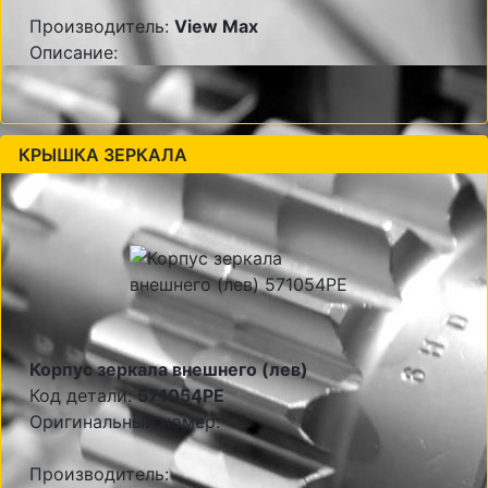
Производитель:
View Max
Описание:
КРЫШКА ЗЕРКАЛА
Корпус зеркала внешнего (лев)
Код детали:
571054PE
Оригинальный номер:
Производитель: