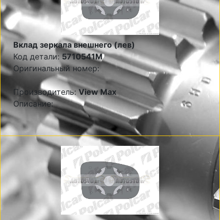
Вклад зеркала внешнего (лев)
Код детали:
5710541M
Оригинальный номер:
Производитель:
View Max
Описание: