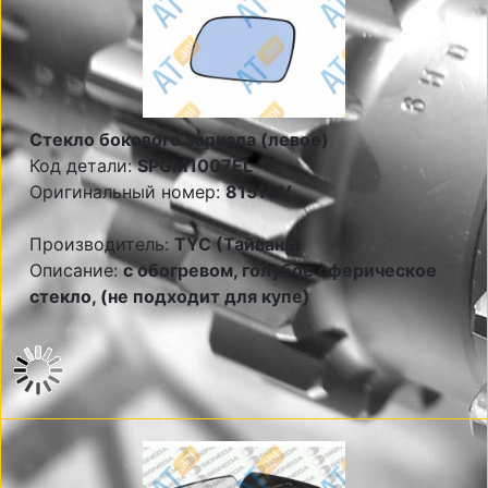
Стекло бокового зеркала (левое)
Код детали:
SPGM1007EL
Оригинальный номер:
8151GV
Производитель:
TYC (Тайвань)
Описание:
с обогревом, голубое сферическое
стекло, (не подходит для купе)