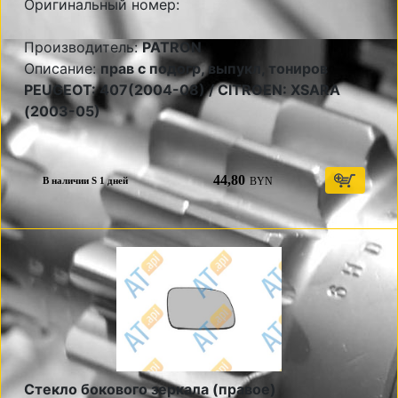
Оригинальный номер:
Производитель:
PATRON
Описание:
прав с подогр, выпукл, тониров
PEUGEOT: 407(2004-08) / CITROEN: XSARA
(2003-05)
44,80
BYN
В наличии S 1 дней
Стекло бокового зеркала (правое)