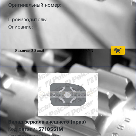
Оригинальный номер:
Производитель:
Описание:
31,80
BYN
В наличии 3-5 дней
Вклад зеркала внешнего (прав)
Код детали:
5710551M