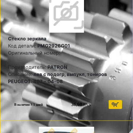
Стекло зеркала
Код детали:
PMG2926G01
Оригинальный номер:
Производитель:
PATRON
Описание:
лев с подогр, выпукл, тониров
PEUGEOT: 407 - 04-08
36,60
BYN
В наличии S 1 дней