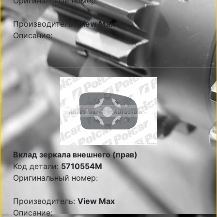
Оригинальный номер:
Производитель:
View Max
Описание:
Вклад зеркала внешнего (прав)
Код детали:
5710554M
Оригинальный номер:
Производитель:
View Max
Описание: