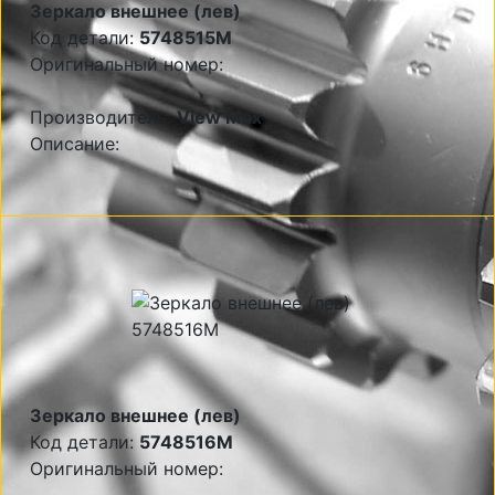
Зеркало внешнее (лев)
Код детали:
5748515M
Оригинальный номер:
Производитель:
View Max
Описание:
Зеркало внешнее (лев)
Код детали:
5748516M
Оригинальный номер: