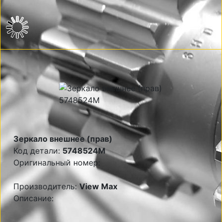
Зеркало внешнее (прав)
Код детали:
5748524M
Оригинальный номер:
Производитель:
View Max
Описание: