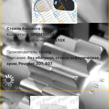
Стекло бокового зеркала (левое)
Код детали:
SPGM1003AL
Оригинальный номер:
8151GX
Производитель:
Giving
Описание:
без обогрева, стекло асферическое,
хром, Peugeot 307, 407