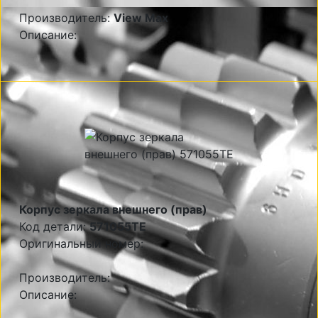
Производитель:
View Max
Описание:
Корпус зеркала внешнего (прав)
Код детали:
571055TE
Оригинальный номер:
Производитель:
Описание: