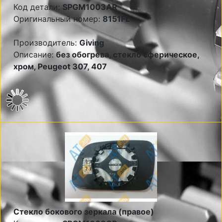
Код детали:
SPGM1003AR
Оригинальный номер:
8151FL
Производитель:
Giving
Описание:
без обогрева, стекло сферическое,
хром, Peugeot 307, 407
Стекло бокового зеркала (правое)