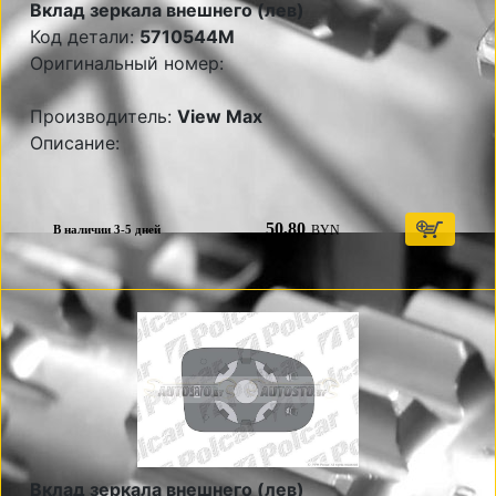
Вклад зеркала внешнего (лев)
Код детали:
5710544M
Оригинальный номер:
Производитель:
View Max
Описание:
50,80
BYN
В наличии 3-5 дней
Вклад зеркала внешнего (лев)