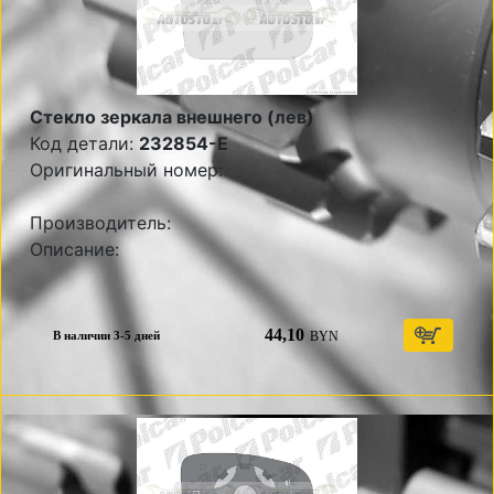
Стекло зеркала внешнего (лев)
Код детали:
232854-E
Оригинальный номер:
Производитель:
Описание:
44,10
BYN
В наличии 3-5 дней