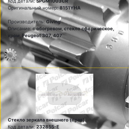
Код детали:
SPGM1003CR
Оригинальный номер:
8151YHA
Производитель:
Giving
Описание:
с обогревом, стекло сферическое,
хром, Peugeot 307, 407
Стекло зеркала внешнего (прав)
Код детали:
232855-E