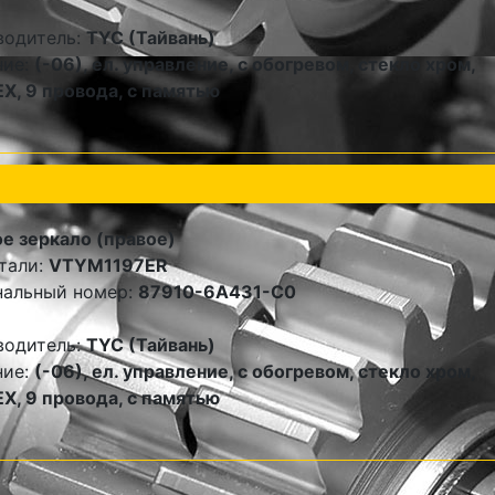
водитель:
TYC (Тайвань)
ние:
(-06), ел. управление, с обогревом, стекло хром,
, 9 провода, с памятью
е зеркало (правое)
тали:
VTYM1197ER
нальный номер:
87910-6A431-C0
водитель:
TYC (Тайвань)
ние:
(-06), ел. управление, с обогревом, стекло хром,
, 9 провода, с памятью