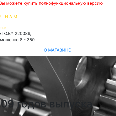
. Вы можете купить полнофункциональную версию
Е НАМ!
1-99-16
0
ТЫ:
shopping_cart
STO.BY
220086,
имошенко 8 - 359
О МАГАЗИНЕ
009 годов выпуска