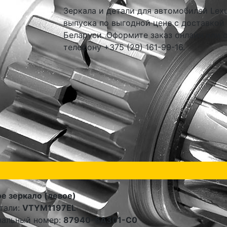
Зеркала и детали для автомобилей Lex
выпуска по выгодной цене с доставкой
Беларуси. Оформите заказ онлайн или 
телефону +375 (29) 161-99-16.
е зеркало (левое)
тали:
VTYM1197EL
нальный номер:
87940-6A301-C0