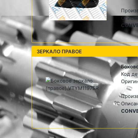
Произ
Описа
CONVEX
ЗЕРКАЛО ПРАВОЕ
Боково
Код де
Ориги
Произ
Описа
CONVEX