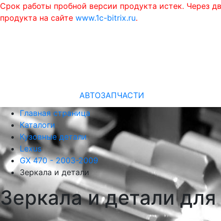
Срок работы пробной версии продукта истек. Через д
продукта на сайте
www.1c-bitrix.ru
.
АВТОЗАПЧАСТИ
Главная страница
Каталоги
Кузовные детали
Lexus
GX 470 - 2003-2009
Зеркала и детали
Зеркала и детали для