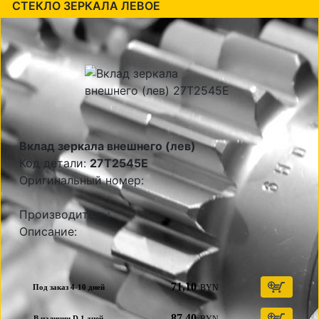
СТЕКЛО ЗЕРКАЛА ЛЕВОЕ
Вклад зеркала внешнего (лев)
Код детали:
27T2545E
Оригинальный номер:
Производитель:
Описание:
71,10
BYN
Под заказ 4-10 дней
87,40
В наличии D 1 дней