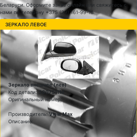
Беларуси. Оформите заказ онлайн или свяжитесь с
нами по телефону +375 (29) 161-99-16.
ЗЕРКАЛО ЛЕВОЕ
Зеркало внешнее (лев)
Код детали:
3807511M
Оригинальный номер:
Производитель:
View Max
Описание: