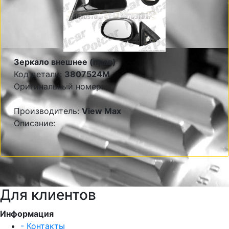
Зеркало внешнее (прав)
Код детали:
3807524M
Оригинальный номер:
Производитель:
View Max
Описание:
Для клиентов
Информация
- Контакты