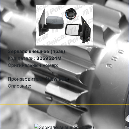
Зеркало внешнее (прав)
Код детали:
3259524M
Оригинальный номер:
Производитель:
View Max
Описание: