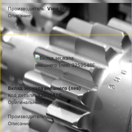
Производитель:
View Max
Описание:
Вклад зеркала внешнего (лев)
Код детали:
3259546E
Оригинальный номер:
Производитель:
Описание: