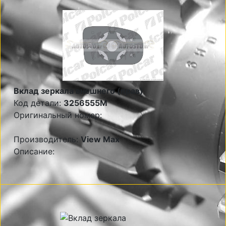
Вклад зеркала внешнего (прав)
Код детали:
3256555M
Оригинальный номер:
Производитель:
View Max
Описание: