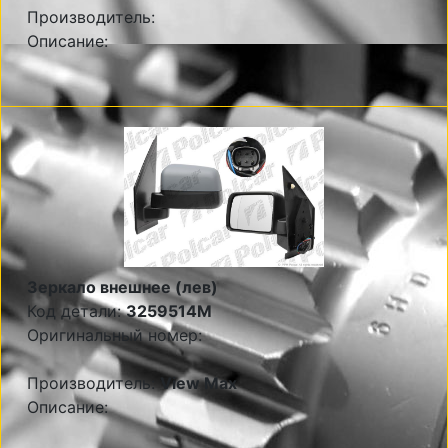
Производитель:
Описание:
Зеркало внешнее (лев)
Код детали:
3259514M
Оригинальный номер:
Производитель:
View Max
Описание: