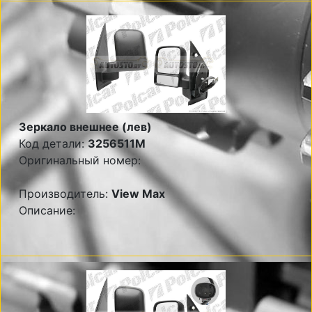
Зеркало внешнее (лев)
Код детали:
3256511M
Оригинальный номер:
Производитель:
View Max
Описание: