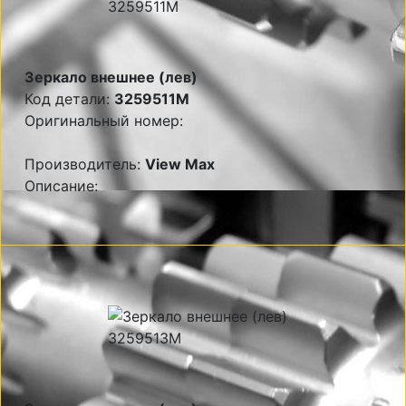
Зеркало внешнее (лев)
Код детали:
3259511M
Оригинальный номер:
Производитель:
View Max
Описание: