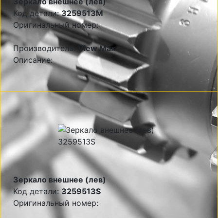
Зеркало внешнее (лев)
Код детали:
3259513M
Оригинальный номер:
Производитель:
View Max
Описание:
Зеркало внешнее (лев)
Код детали:
3259513S
Оригинальный номер: