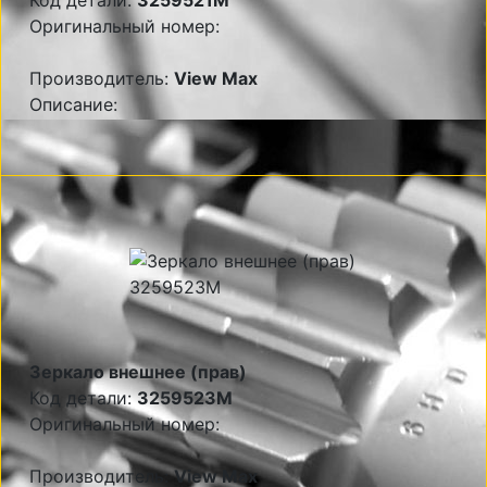
Код детали:
3259521M
Оригинальный номер:
Производитель:
View Max
Описание:
Зеркало внешнее (прав)
Код детали:
3259523M
Оригинальный номер:
Производитель:
View Max