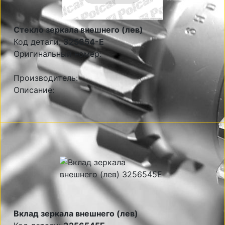
Стекло зеркала внешнего (лев)
Код детали:
325654-E
Оригинальный номер:
Производитель:
Описание:
Вклад зеркала внешнего (лев)