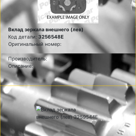
Вклад зеркала внешнего (лев)
Код детали:
3256548E
Оригинальный номер:
Производитель:
Описание: