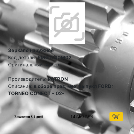
Зеркало наружное
Код детали:
PMG1240M02
Оригинальный номер:
Производитель:
PATRON
Описание:
в сборе прав, мех, выпукл FORD:
TORNEO CONECT - 02-
142,60
BYN
В наличии S 1 дней