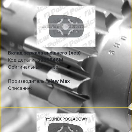
Вклад зеркала внешнего (лев)
Код детали:
3256546M
Оригинальный номер:
Производитель:
View Max
Описание: