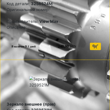
Код детали:
3256524M
Оригинальный номер:
Производитель:
View Max
Описание:
240,90
BYN
В наличии D 1 дней
Зеркало внешнее (прав)