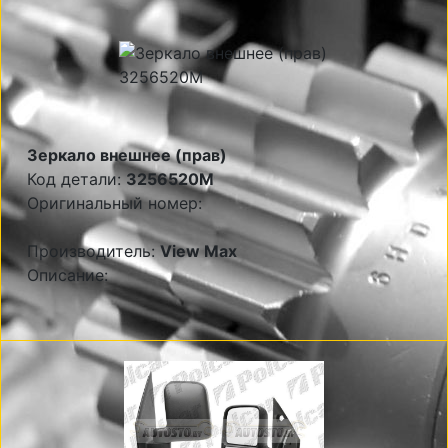
Зеркало внешнее (прав)
Код детали:
3256520M
Оригинальный номер:
Производитель:
View Max
Описание: