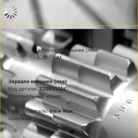
Зеркало внешнее (лев)
Код детали:
3256510M
Оригинальный номер:
Производитель:
View Max
Описание: