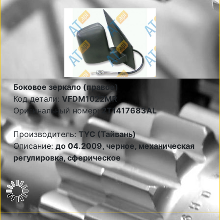
Боковое зеркало (правое)
Код детали:
VFDM1022MR
Оригинальный номер:
2T1417683AL
Производитель:
TYC (Тайвань)
Описание:
до 04.2009, черное, механическая
регулировка, сферическое