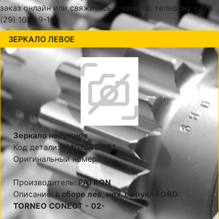
заказ онлайн или свяжитесь с нами по телефону +375
(29) 161-99-16.
ЗЕРКАЛО ЛЕВОЕ
Зеркало наружное
Код детали:
PMG1240M01
Оригинальный номер:
Производитель:
PATRON
Описание:
в сборе лев, мех, выпукл FORD:
TORNEO CONECT - 02-