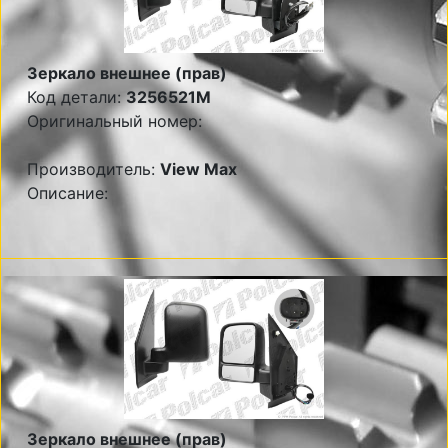
Зеркало внешнее (прав)
Код детали:
3256521M
Оригинальный номер:
Производитель:
View Max
Описание:
Зеркало внешнее (прав)