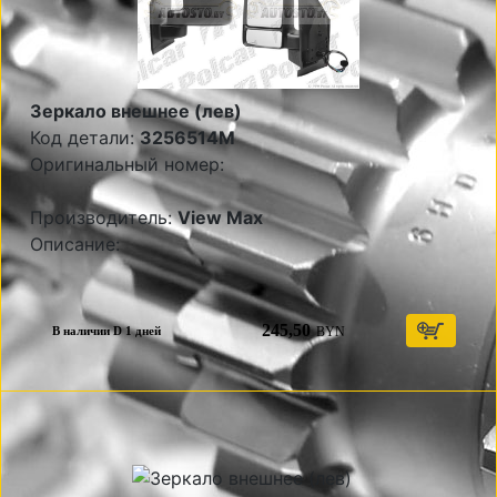
Зеркало внешнее (лев)
Код детали:
3256514M
Оригинальный номер:
Производитель:
View Max
Описание:
245,50
BYN
В наличии D 1 дней