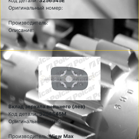
Код детали:
3256545E
Оригинальный номер:
Производитель:
Описание:
Вклад зеркала внешнего (лев)
Код детали:
3256545M
Оригинальный номер:
Производитель:
View Max