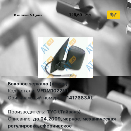
128,60
BYN
В наличии S 1 дней
Боковое зеркало (левое)
Код детали:
VFDM1022ML
Оригинальный номер:
2T1417683AL
Производитель:
TYC (Тайвань)
Описание:
до 04.2009, черное, механическая
регулировка, сферическое