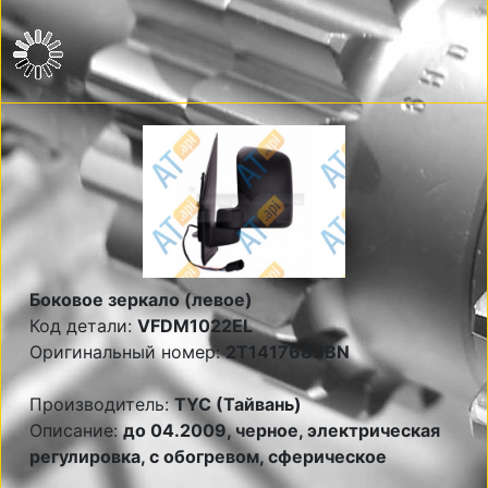
Боковое зеркало (левое)
Код детали:
VFDM1022EL
Оригинальный номер:
2T1417683BN
Производитель:
TYC (Тайвань)
Описание:
до 04.2009, черное, электрическая
регулировка, с обогревом, сферическое