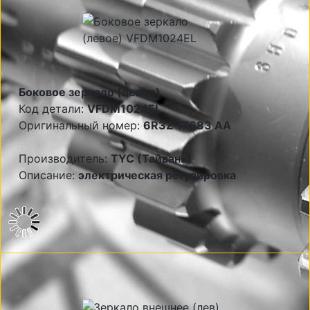
Боковое зеркало (левое)
Код детали:
VFDM1024EL
Оригинальный номер:
6R3Z 17683 AA
Производитель:
TYC (Тайвань)
Описание:
электрическая регулировка