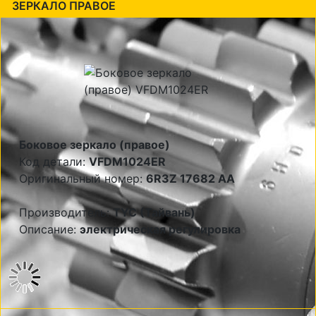
ЗЕРКАЛО ПРАВОЕ
Боковое зеркало (правое)
Код детали:
VFDM1024ER
Оригинальный номер:
6R3Z 17682 AA
Производитель:
TYC (Тайвань)
Описание:
электрическая регулировка