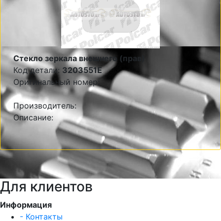
Стекло зеркала внешнего (прав)
Код детали:
3203551E
Оригинальный номер:
Производитель:
Описание:
Для клиентов
Информация
- Контакты