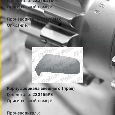
Код детали:
233154TM
Оригинальный номер:
Производитель:
View Max
Описание:
Корпус зеркала внешнего (прав)
Код детали:
233155PE
Оригинальный номер:
Производитель: