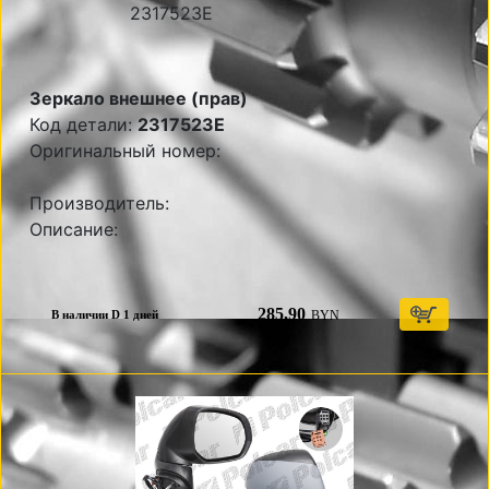
Зеркало внешнее (прав)
Код детали:
2317523E
Оригинальный номер:
Производитель:
Описание:
285,90
BYN
В наличии D 1 дней