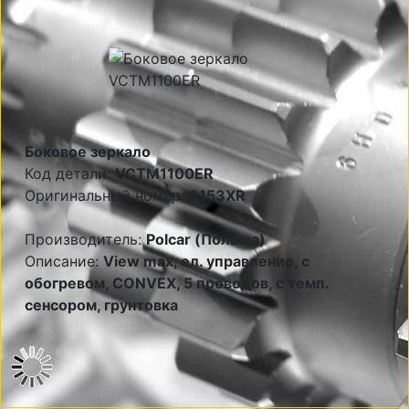
Боковое зеркало
Код детали:
VCTM1100ER
Оригинальный номер:
8153XR
Производитель:
Polcar (Польша)
Описание:
View max, ел. управление, с
обогревом, CONVEX, 5 проводов, с темп.
сенсором, грунтовка