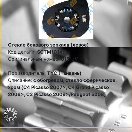
Стекло бокового зеркала (левое)
Код детали:
SCTM1014EL
Оригинальный номер:
8151JV
Производитель:
TYC (Тайвань)
Описание:
с обогревом, стекло сферическое,
хром (C4 Picasso 2007>, C4 Grand Picasso
2006>, C3 Picasso 2009>/Peugeot 5008)