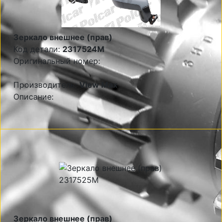
Зеркало внешнее (прав)
Код детали:
2317524M
Оригинальный номер:
Производитель:
View Max
Описание:
Зеркало внешнее (прав)