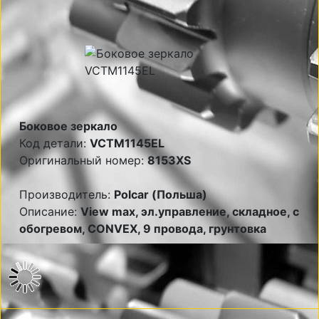
Боковое зеркало
Код детали:
VCTM1145EL
Оригинальный номер:
8153XS
Производитель:
Polcar (Польша)
Описание:
View max, эл.управление, складное, с
обогревом, CONVEX, 9 провода, грунтовка