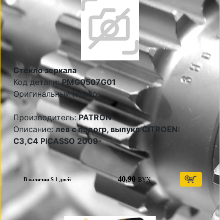
Стекло зеркала
Код детали:
PMG0507G01
Оригинальный номер:
Производитель:
PATRON
Описание:
лев с подогр, выпукл CITROEN:
C3,C4 PICASSO 2009-
40,90
BYN
В наличии S 1 дней