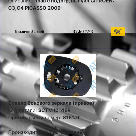
Описание:
прав с подогр, выпукл CITROEN:
C3,C4 PICASSO 2009-
37,60
BYN
В наличии S 1 дней
Стекло бокового зеркала (правое)
Код детали:
SCTM1014ER
Оригинальный номер:
8151JT
Производитель:
TYC (Тайвань)