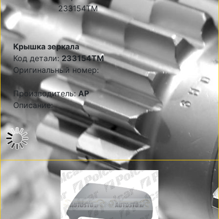
Крышка зеркала
Код детали:
233154TM
Оригинальный номер:
Производитель:
AP
Описание: