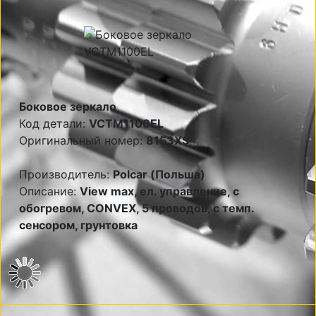
Боковое зеркало
Код детали:
VCTM1100EL
Оригинальный номер:
8153XS
Производитель:
Polcar (Польша)
Описание:
View max, ел. управление, с
обогревом, CONVEX, 5 проводов, с темп.
сенсором, грунтовка