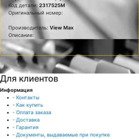
Код детали:
2317525M
Оригинальный номер:
Производитель:
View Max
Описание:
Для клиентов
Информация
- Контакты
- Как купить
- Оплата заказа
- Доставка
- Гарантия
- Документы, выдаваемые при покупке