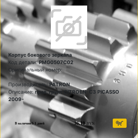
Корпус бокового зеркала
Код детали:
PMG0507C02
Оригинальный номер:
Производитель:
PATRON
Описание:
прав, грунт CITROEN: C3 PICASSO
2009-
36,10
BYN
В наличии S 1 дней