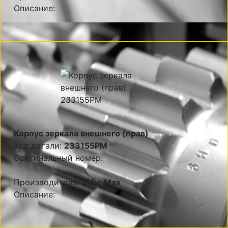
Описание:
Корпус зеркала внешнего (прав)
Код детали:
233155PM
Оригинальный номер:
Производитель:
View Max
Описание: