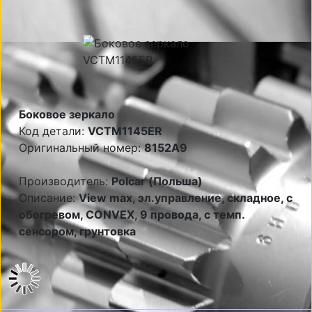
Боковое зеркало
Код детали:
VCTM1145ER
Оригинальный номер:
8152A9
Производитель:
Polcar (Польша)
Описание:
View max, эл.управление, складное, с
обогревом, CONVEX, 9 провода, с темп.
сенсором, грунтовка