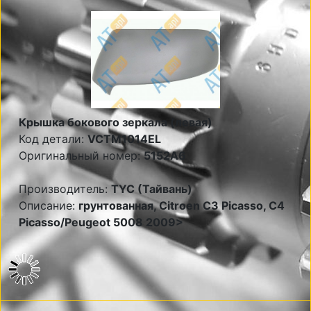
Крышка бокового зеркала (левая)
Код детали:
VCTM1014EL
Оригинальный номер:
5152A6
Производитель:
TYC (Тайвань)
Описание:
грунтованная, Citroen С3 Picasso, C4
Picasso/Peugeot 5008 2009>