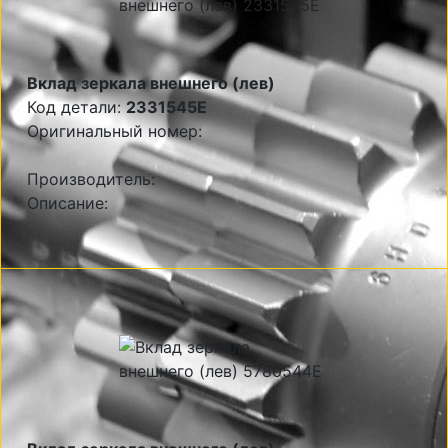
Вклад зеркала внешнего (лев)
Код детали:
2331545E
Оригинальный номер:
Производитель:
Описание: