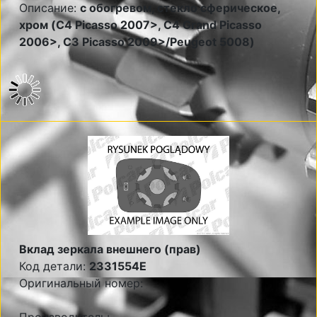
Описание:
с обогревом, стекло сферическое,
хром (C4 Picasso 2007>, C4 Grand Picasso
2006>, C3 Picasso 2009>/Peugeot 5008)
Вклад зеркала внешнего (прав)
Код детали:
2331554E
Оригинальный номер: