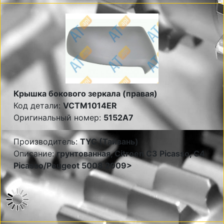
Крышка бокового зеркала (правая)
Код детали:
VCTM1014ER
Оригинальный номер:
5152A7
Производитель:
TYC (Тайвань)
Описание:
грунтованная, Citroen С3 Picasso, C4
Picasso/Peugeot 5008 2009>