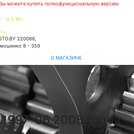
. Вы можете купить полнофункциональную версию
Е НАМ!
1-99-16
0
ТЫ:
shopping_cart
STO.BY
220086,
имошенко 8 - 359
О МАГАЗИНЕ
.1997-06.2005 годов