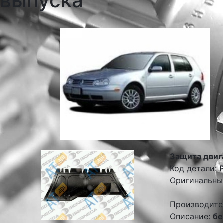
выпуска
Защита двиг
Код детали:
Оригинальны
Производите
Описание:
бе