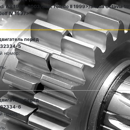
di A3 1996-2003/Seat Toledo II 1999>/Skoda Octavia 
Golf IV 1997>
двигатель перед
132334-5
й номер:
ль:
двигатель перед
132334-6
й номер:
ль: