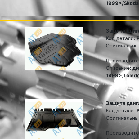
1999>/Skoda 
Защита двиг
Код детали:
Оригинальны
Производите
Описание:
ди
1999>,Toledo
Защита двиг
Код детали:
Оригинальны
Производите