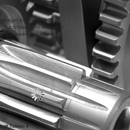
swagen Golf IV 08.1997-
е с доставкой по Минску и
 или свяжитесь с нами по
at Toledo II