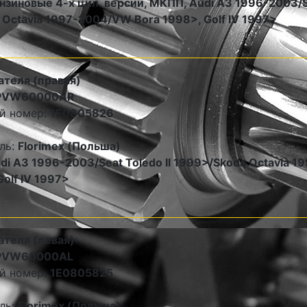
нзиновые 4-х цил. версии, МКПП, Audi A3 1996-2003/Se
Octavia 1997-2004/VW Bora 1998>, Golf IV 1997>
ателя (правая)
PVW60000AR
й номер:
1E0805826
ль:
Florimex (Польша)
di A3 1996-2003/Seat Toledo II 1999>/Skoda Octavia 
Golf IV 1997>
ателя (левая)
PVW60000AL
й номер:
1E0805825
ль:
Florimex (Польша)