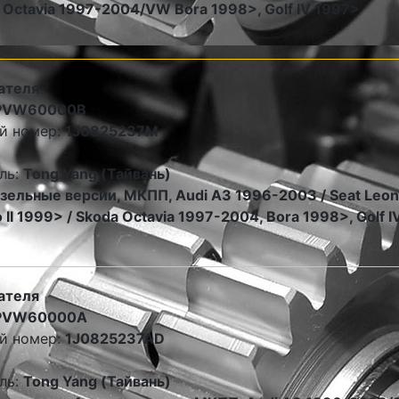
Octavia 1997-2004/VW Bora 1998>, Golf IV 1997>
ателя
PVW60000B
й номер:
1J0825237M
ль:
Tong Yang (Тайвань)
зельные версии, МКПП, Audi A3 1996-2003 / Seat Leon
 II 1999> / Skoda Octavia 1997-2004, Bora 1998>, Golf 
ателя
PVW60000A
й номер:
1J0825237AD
ль:
Tong Yang (Тайвань)