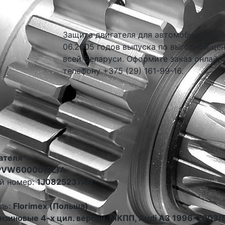
Защита двигателя для автомобилей Volk
06.2005 годов выпуска по выгодной цен
всей Беларуси. Оформите заказ онлайн
телефону +375 (29) 161-99-16.
ателя
PVW60000(PL)A
й номер:
1J0825237AD
ль:
Florimex (Польша)
нзиновые 4-х цил. версии, МКПП, Audi A3 1996-2003/Se