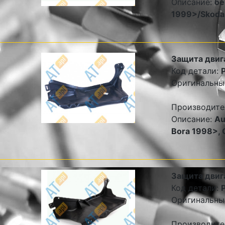
Описание:
бе
1999>/Skoda 
Защита двиг
Код детали:
Оригинальны
Производите
Описание:
Au
Bora 1998>, 
Защита двиг
Код детали:
Оригинальны
Производите