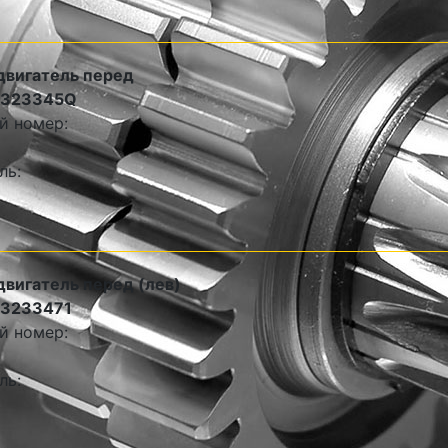
двигатель перед
1323345Q
й номер:
ль:
двигатель перед (лев)
13233471
й номер:
ль: