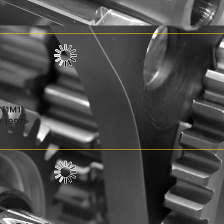
 (1M1)
IV 1997>