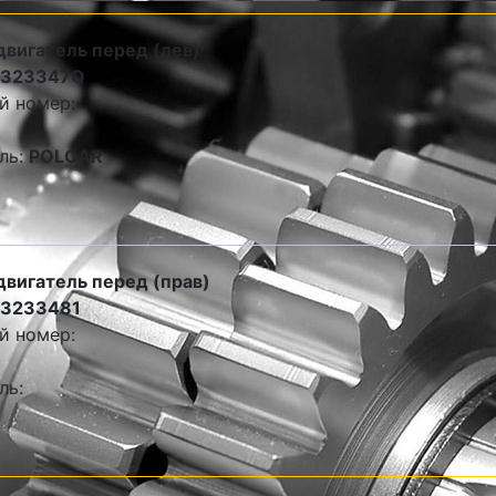
двигатель перед (лев)
1323347Q
й номер:
ль:
POLCAR
двигатель перед (прав)
13233481
й номер:
ль: