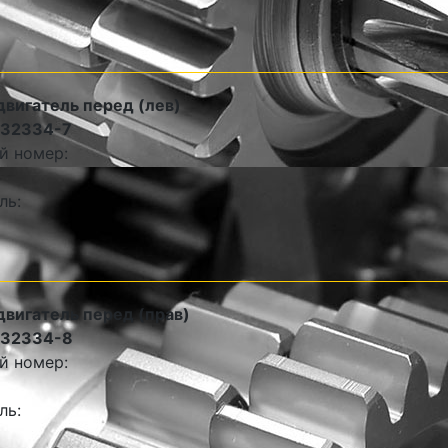
двигатель перед (лев)
132334-7
й номер:
ль:
двигатель перед (прав)
132334-8
й номер:
ль: