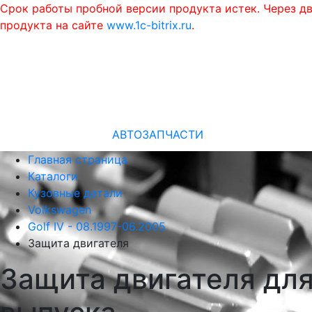
Срок работы пробной версии продукта истек. Через д
продукта на сайте
www.1c-bitrix.ru
.
АВТОЗАПЧАСТИ
Главная страница
Каталоги
Кузовные детали
Volkswagen
Golf IV - 08.1997-06.2005
Защита двигателя
Защита двигателя для 