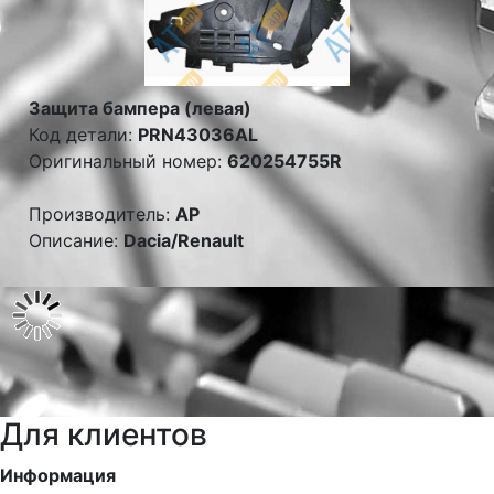
Защита бампера (левая)
Код детали:
PRN43036AL
Оригинальный номер:
620254755R
Производитель:
AP
Описание:
Dacia/Renault
Для клиентов
Информация