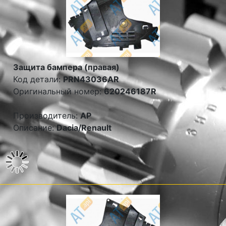
Защита бампера (правая)
Код детали:
PRN43036AR
Оригинальный номер:
620246187R
Производитель:
AP
Описание:
Dacia/Renault