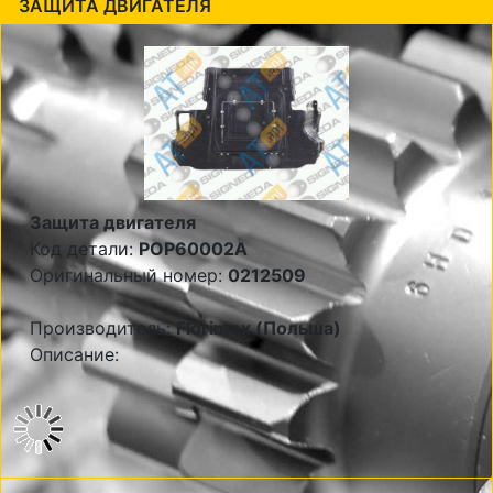
ЗАЩИТА ДВИГАТЕЛЯ
Защита двигателя
Код детали:
POP60002A
Оригинальный номер:
0212509
Производитель:
Florimex (Польша)
Описание: