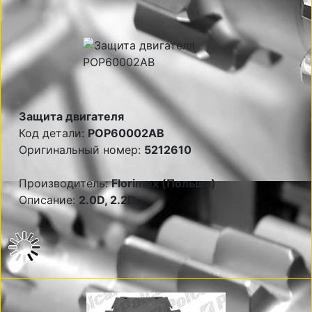
Защита двигателя
Код детали:
POP60002AB
Оригинальный номер:
5212610
Производитель:
Florimex (Польша)
Описание:
2.0D, 2.2D