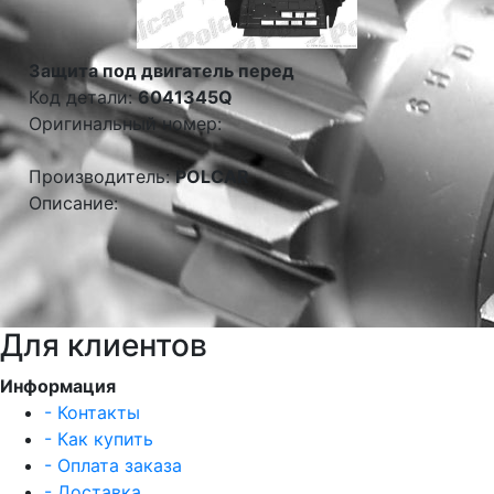
Защита под двигатель перед
Код детали:
6041345Q
Оригинальный номер:
Производитель:
POLCAR
Описание:
Для клиентов
Информация
- Контакты
- Как купить
- Оплата заказа
- Доставка