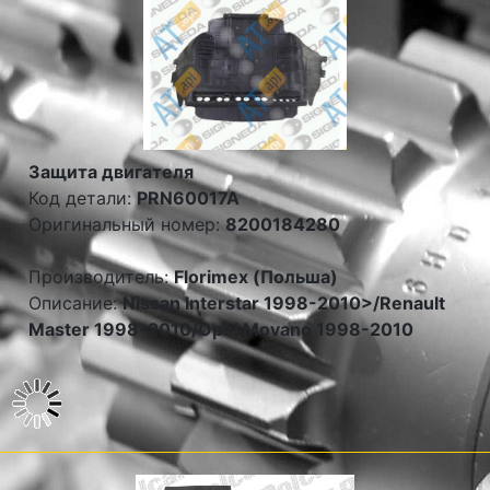
Защита двигателя
Код детали:
PRN60017A
Оригинальный номер:
8200184280
Производитель:
Florimex (Польша)
Описание:
Nissan Interstar 1998-2010>/Renault
Master 1998-2010/Opel Movano 1998-2010