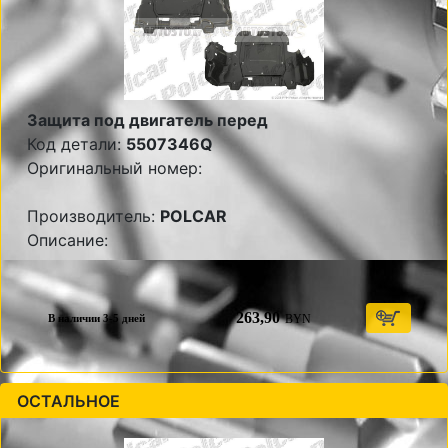
Защита под двигатель перед
Код детали:
5507346Q
Оригинальный номер:
Производитель:
POLCAR
Описание:
263,90
BYN
В наличии 3-5 дней
ОСТАЛЬНОЕ