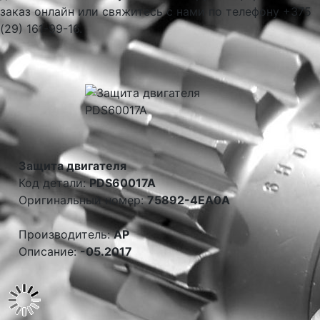
заказ онлайн или свяжитесь с нами по телефону +375
(29) 161-99-16.
Защита двигателя
Код детали:
PDS60017A
Оригинальный номер:
75892-4EA0A
Производитель:
AP
Описание:
-05.2017