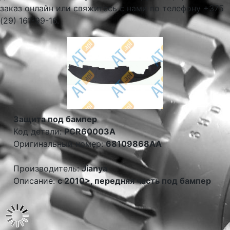
заказ онлайн или свяжитесь с нами по телефону +375
(29) 161-99-16.
Защита под бампер
Код детали:
PCR60003A
Оригинальный номер:
68109868AA
Производитель:
Jianya
Описание:
c 2010>, передняя часть под бампер