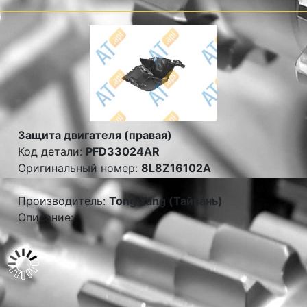
Защита двигателя (правая)
Код детали:
PFD33024AR
Оригинальный номер:
8L8Z16102A
Производитель:
Tong Yang (Тайвань)
Описание: