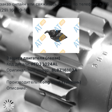
заказ онлайн или свяжитесь с нами по телефону +375
(29) 161-99-16.
Защита двигателя (левая)
Код детали:
PFD33024AL
Оригинальный номер:
8L8Z16103A
Производитель:
Tong Yang (Тайвань)
Описание: