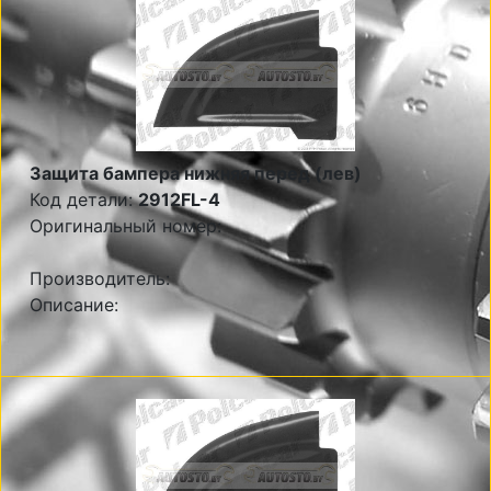
Защита бампера нижняя перед (лев)
Код детали:
2912FL-4
Оригинальный номер:
Производитель:
Описание: