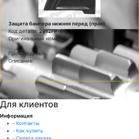
Защита бампера нижняя перед (прав)
Код детали:
2912FP-4
Оригинальный номер:
Производитель:
Описание:
Для клиентов
Информация
- Контакты
- Как купить
- Оплата заказа