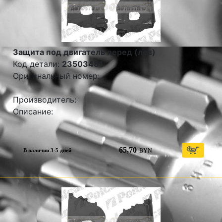
Защита под двигатель перед (лев)
Код детали:
23503481
Оригинальный номер:
Производитель:
Описание:
65,70
BYN
В наличии 3-5 дней