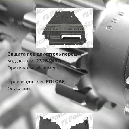
Защита под двигатель перед
Код детали:
2326349Q
Оригинальный номер:
Производитель:
POLCAR
Описание: