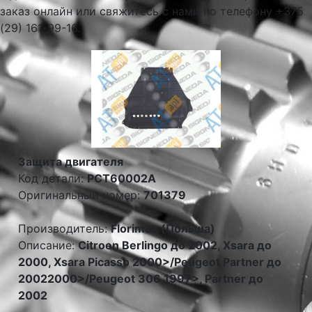
заказ онлайн или свяжитесь с нами по телефону +375
(29) 161-99-16.
Защита двигателя
Код детали:
PCT60002A
Оригинальный номер:
701379
Производитель:
Florimex (Польша)
Описание:
Citroen Berlingo до 2002, Xsara до
2000, Xsara Picasso 2000>/Peugeot Partner до
20022000>/Peugeot 306 1997>, Partner до
2002