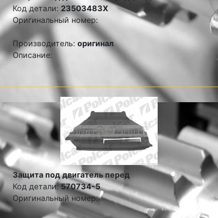
Код детали:
23503483X
Оригинальный номер:
Производитель:
оригинал
Описание:
Защита под двигатель перед
Код детали:
570734-5
Оригинальный номер: