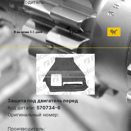
Производитель:
Описание:
125,80
BYN
В наличии 3-5 дней
Защита под двигатель перед
Код детали:
570734-6
Оригинальный номер:
Производитель: