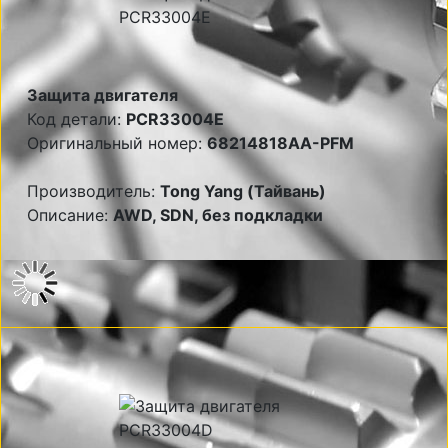
Защита двигателя
Код детали:
PCR33004E
Оригинальный номер:
68214818AA-PFM
Производитель:
Tong Yang (Тайвань)
Описание:
AWD, SDN, без подкладки