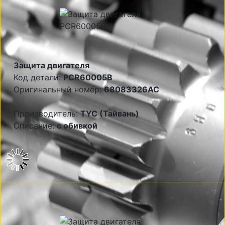
Защита двигателя
Код детали:
PCR60005B
Оригинальный номер:
68083326AC
Производитель:
TYC (Тайвань)
Описание:
с обивкой