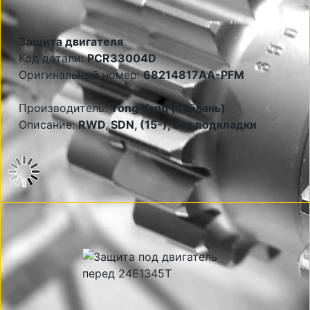
Защита двигателя
Код детали:
PCR33004D
Оригинальный номер:
68214817AA-PFM
Производитель:
Tong Yang (Тайвань)
Описание:
RWD, SDN, (15-), без подкладки