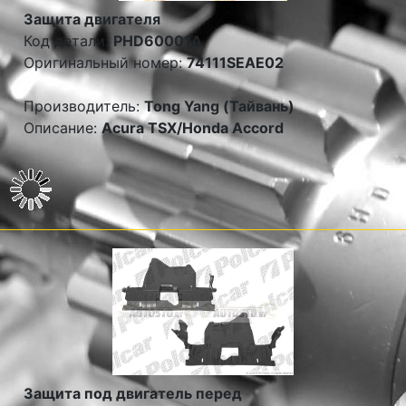
Защита двигателя
Код детали:
PHD60001A
Оригинальный номер:
74111SEAE02
Производитель:
Tong Yang (Тайвань)
Описание:
Acura TSX/Honda Accord
Защита под двигатель перед