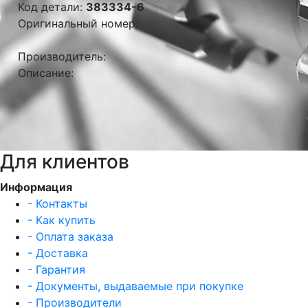
Код детали:
383334-6
Оригинальный номер:
Производитель:
Описание:
Для клиентов
Информация
- Контакты
- Как купить
- Оплата заказа
- Доставка
- Гарантия
- Документы, выдаваемые при покупке
- Производители