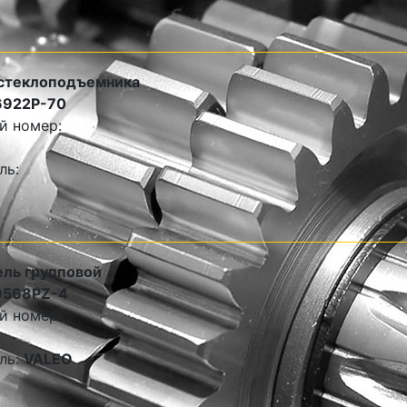
стеклоподъемника
6922P-70
й номер:
ль:
ль групповой
9568PZ-4
й номер:
ль:
VALEO