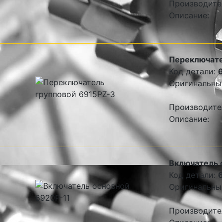
Производите
Описание:
Переключате
Код детали:
Оригинальны
Производите
Описание:
Включатель 
Код детали:
Оригинальны
Производите