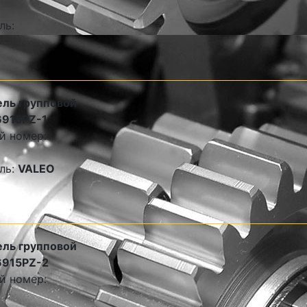
ль:
ль групповой
6915PZ-1
й номер:
ль:
VALEO
ль групповой
6915PZ-2
й номер: