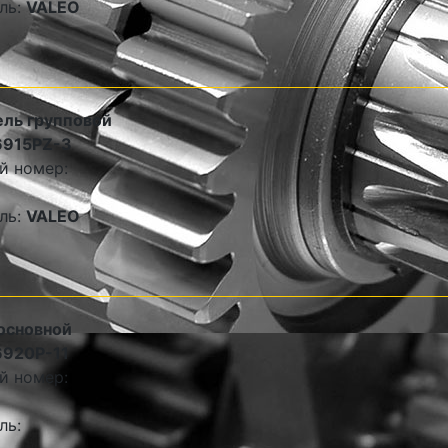
ль:
VALEO
ль групповой
6915PZ-3
й номер:
ль:
VALEO
основной
6920P-11
й номер:
ль: