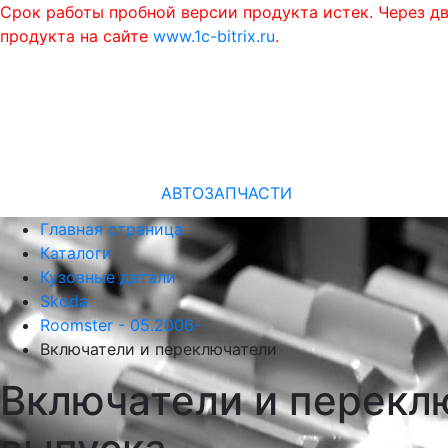
Срок работы пробной версии продукта истек. Через д
продукта на сайте
www.1c-bitrix.ru
.
АВТОЗАПЧАСТИ
Главная страница
Каталоги
Кузовные детали
Skoda
Roomster - 05.2006-
Включатели и переключатели
Включатели и переклю