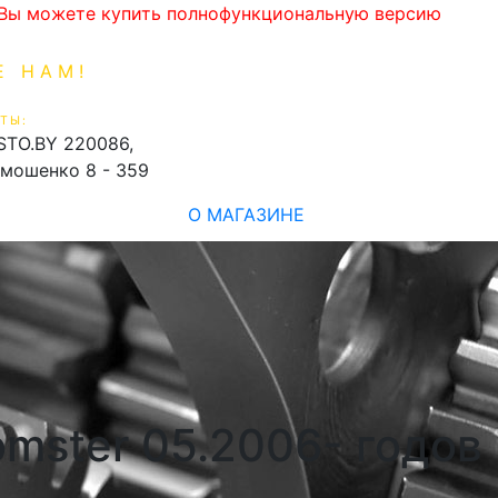
. Вы можете купить полнофункциональную версию
Е НАМ!
1-99-16
0
ТЫ:
shopping_cart
STO.BY
220086,
имошенко 8 - 359
О МАГАЗИНЕ
mster 05.2006- годов