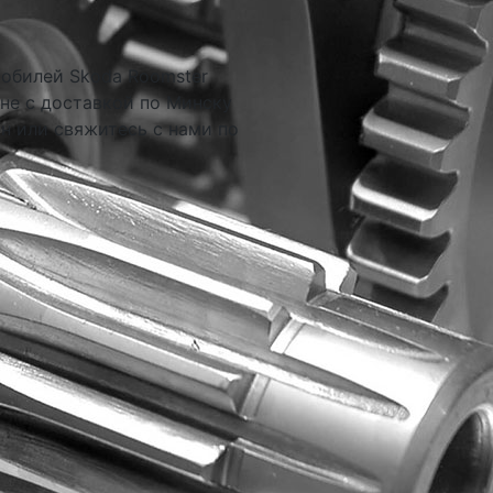
обилей Skoda Roomster
ене с доставкой по Минску
н или свяжитесь с нами по