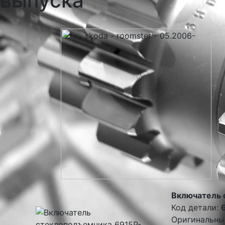
выпуска
Включатель 
Код детали:
Оригинальны