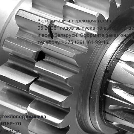
Включатели и переключатели для автом
05.2006- годов выпуска по выгодной ц
и всей Беларуси. Оформите заказ онлай
телефону +375 (29) 161-99-16.
стеклоподъемника
6915P-70
й номер: