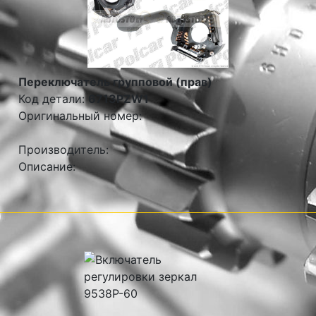
Переключатель групповой (прав)
Код детали:
6713PZW1
Оригинальный номер:
Производитель:
Описание: