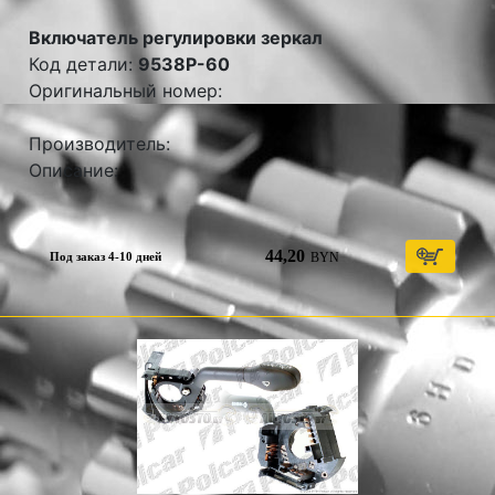
Включатель регулировки зеркал
Код детали:
9538P-60
Оригинальный номер:
Производитель:
Описание:
44,20
BYN
Под заказ 4-10 дней