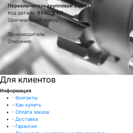
Переключатель групповой (прав)
Код детали:
9538PZW1
Оригинальный номер:
Производитель:
Описание:
Для клиентов
Информация
- Контакты
- Как купить
- Оплата заказа
- Доставка
- Гарантия