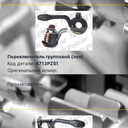
Переключатель групповой (лев)
Код детали:
6713PZS1
Оригинальный номер:
Производитель:
Описание: