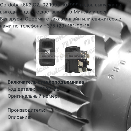
Cordoba (6K2,C2) 02.1993-10.1999 годов выпуска по
выгодной цене с доставкой по Минску и всей
Беларуси. Оформите заказ онлайн или свяжитесь с
нами по телефону +375 (29) 161-99-16.
Включатель стеклоподъемника
Код детали:
6713P-70
Оригинальный номер:
Производитель:
Описание: