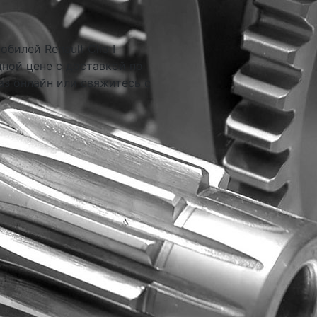
билей Renault Clio I
дной цене с доставкой по
аз онлайн или свяжитесь с