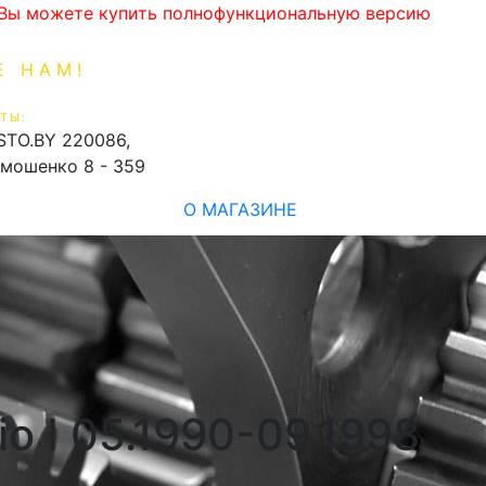
. Вы можете купить полнофункциональную версию
Е НАМ!
1-99-16
0
ТЫ:
shopping_cart
STO.BY
220086,
имошенко 8 - 359
О МАГАЗИНЕ
o I 05.1990-09.1998