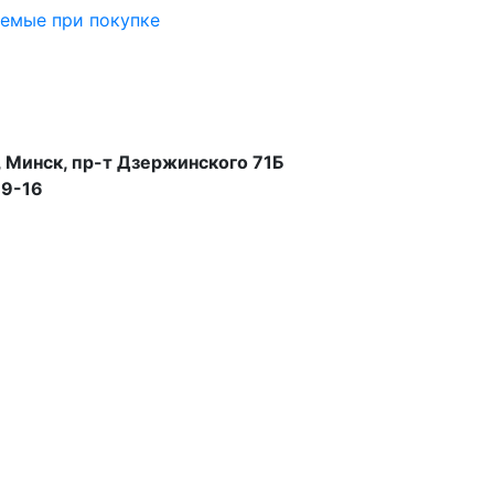
аемые при покупке
 Минск, пр-т Дзержинского 71Б
99-16