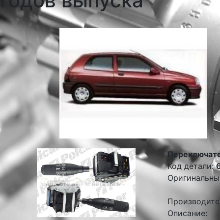
годов выпуска
Переключате
Код детали:
Оригинальны
Производите
Описание: