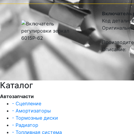
Включатель 
Код детали:
Оригинальны
Производите
Описание:
Каталог
Автозапчасти
- Сцепление
- Амортизаторы
- Тормозные диски
- Радиатор
- Топливная система