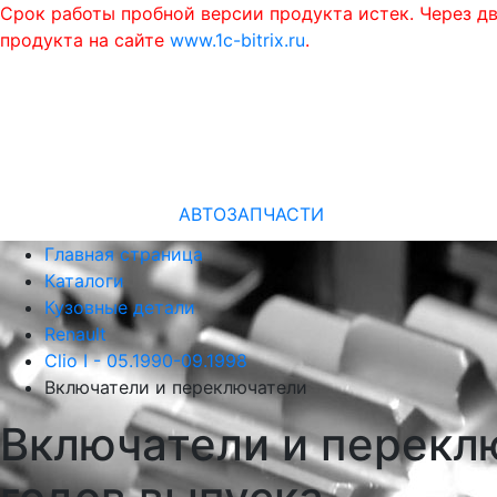
Срок работы пробной версии продукта истек. Через д
продукта на сайте
www.1c-bitrix.ru
.
АВТОЗАПЧАСТИ
Главная страница
Каталоги
Кузовные детали
Renault
Clio I - 05.1990-09.1998
Включатели и переключатели
Включатели и переключ