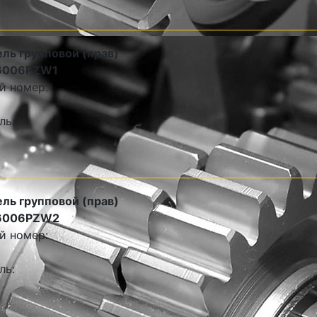
ль групповой (прав)
6006PZW1
й номер:
ль:
ль групповой (прав)
6006PZW2
й номер:
ль: