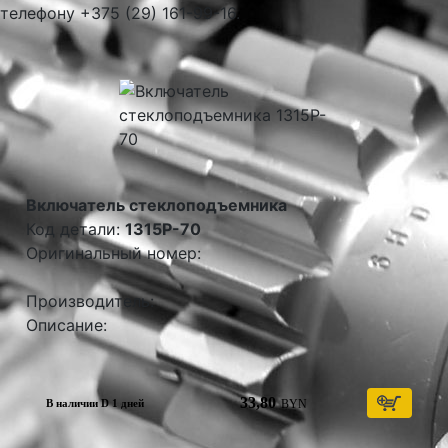
телефону +375 (29) 161-99-16.
Включатель стеклоподъемника
Код детали:
1315P-70
Оригинальный номер:
Производитель:
Описание:
33,80
BYN
В наличии D 1 дней