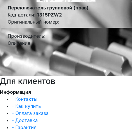
Переключатель групповой (прав)
Код детали:
1315PZW2
Оригинальный номер:
Производитель:
Описание:
Для клиентов
Информация
- Контакты
- Как купить
- Оплата заказа
- Доставка
- Гарантия