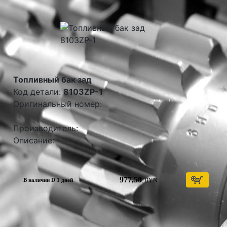
Топливный бак зад
Код детали:
8103ZP-1
Оригинальный номер:
Производитель:
Описание:
977,50
BYN
В наличии D 1 дней