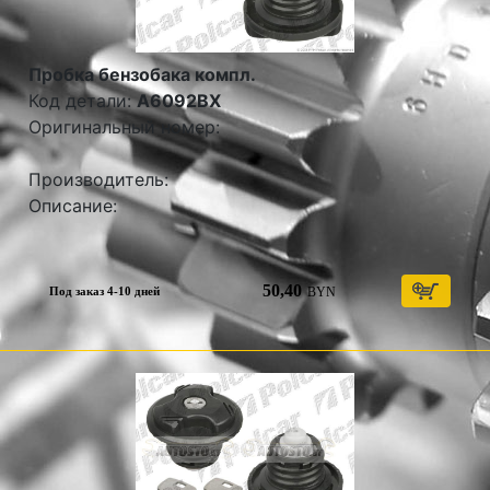
Пробка бензобака компл.
Код детали:
A6092BX
Оригинальный номер:
Производитель:
Описание:
50,40
BYN
Под заказ 4-10 дней