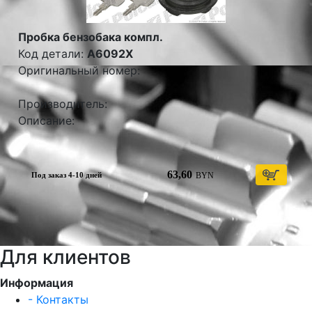
Пробка бензобака компл.
Код детали:
A6092X
Оригинальный номер:
Производитель:
Описание:
63,60
BYN
Под заказ 4-10 дней
Для клиентов
Информация
- Контакты