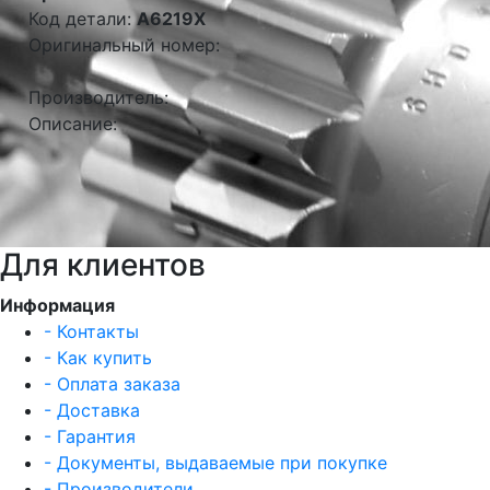
Код детали:
A6219X
Оригинальный номер:
Производитель:
Описание:
Для клиентов
Информация
- Контакты
- Как купить
- Оплата заказа
- Доставка
- Гарантия
- Документы, выдаваемые при покупке
- Производители