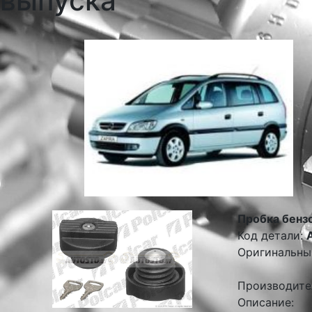
выпуска
Пробка бенз
Код детали:
Оригинальны
Производите
Описание: