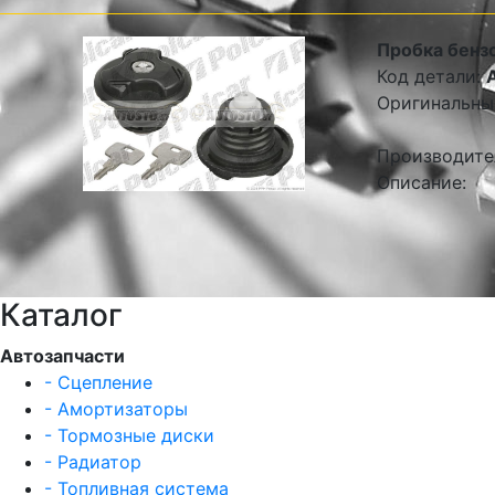
Пробка бенз
Код детали:
Оригинальны
Производите
Описание:
Каталог
Автозапчасти
- Сцепление
- Амортизаторы
- Тормозные диски
- Радиатор
- Топливная система