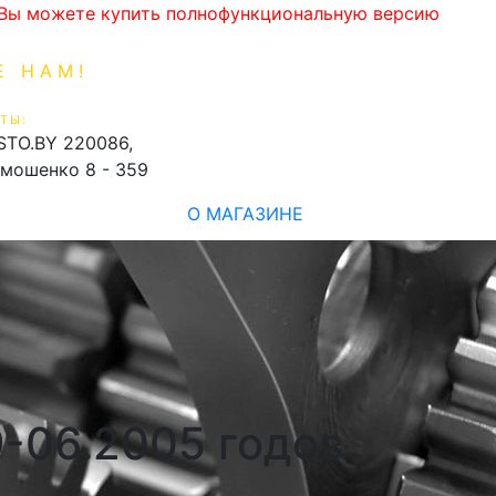
. Вы можете купить полнофункциональную версию
Е НАМ!
1-99-16
0
ТЫ:
shopping_cart
STO.BY
220086,
имошенко 8 - 359
О МАГАЗИНЕ
9-06.2005 годов