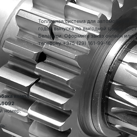
Топливная система для автомобилей Ope
годов выпуска по выгодной цене с дост
Беларуси. Оформите заказ онлайн или 
телефону +375 (29) 161-99-16.
обака компл.
A6092
й номер:
ль: