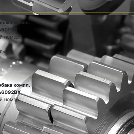
обака компл.
A6092B
й номер:
ль:
обака компл.
A6092BX
й номер:
ль: