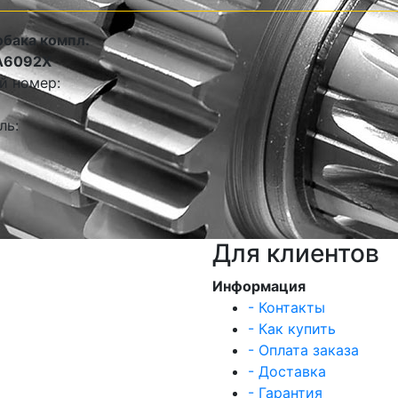
обака компл.
A6092X
й номер:
ль:
Для клиентов
Информация
- Контакты
- Как купить
- Оплата заказа
- Доставка
- Гарантия