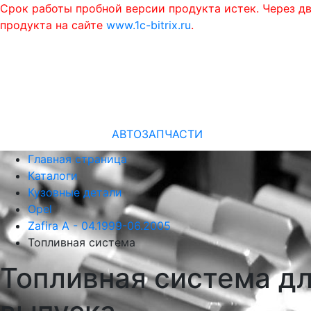
Срок работы пробной версии продукта истек. Через д
продукта на сайте
www.1c-bitrix.ru
.
АВТОЗАПЧАСТИ
Главная страница
Каталоги
Кузовные детали
Opel
Zafira A - 04.1999-06.2005
Топливная система
Топливная система для