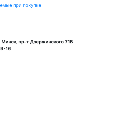
аемые при покупке
 Минск, пр-т Дзержинского 71Б
99-16