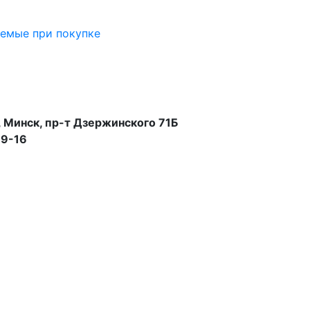
аемые при покупке
 Минск, пр-т Дзержинского 71Б
99-16