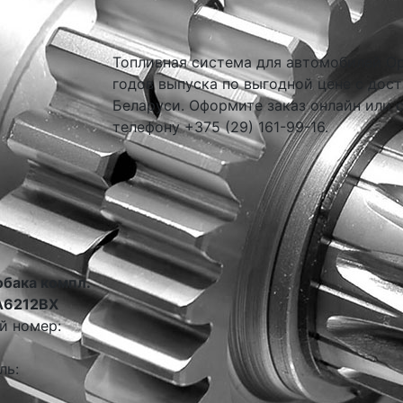
Топливная система для автомобилей Op
годов выпуска по выгодной цене с дост
Беларуси. Оформите заказ онлайн или 
телефону +375 (29) 161-99-16.
обака компл.
A6212BX
й номер:
ль: