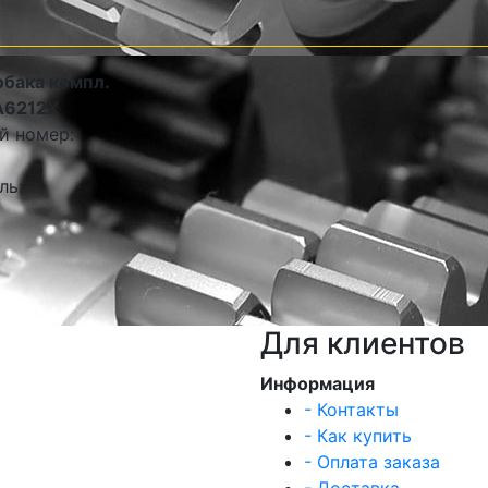
обака компл.
A6212X
й номер:
ль:
Для клиентов
Информация
- Контакты
- Как купить
- Оплата заказа