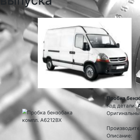
выпуска
Пробка бенз
Код детали:
Оригинальны
Производите
Описание: