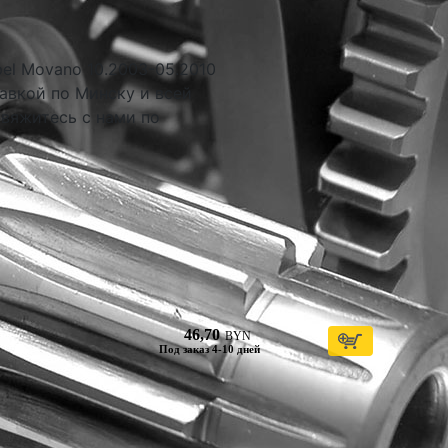
el Movano 10.2003-05.2010
авкой по Минску и всей
свяжитесь с нами по
46,70
BYN
Под заказ 4-10 дней