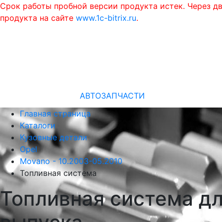
Срок работы пробной версии продукта истек. Через д
продукта на сайте
www.1c-bitrix.ru
.
АВТОЗАПЧАСТИ
Главная страница
Каталоги
Кузовные детали
Opel
Movano - 10.2003-05.2010
Топливная система
Топливная система дл