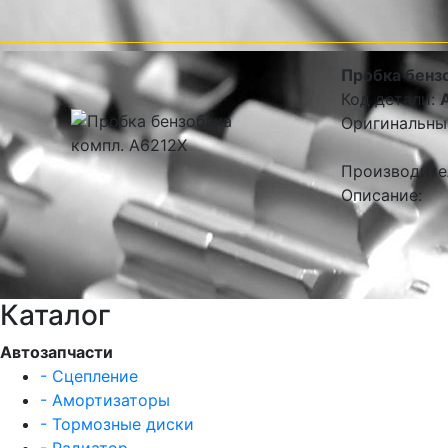
Пробка бенз
Код детали:
Оригинальны
Производите
Описание:
Каталог
Автозапчасти
- Сцепление
- Амортизаторы
- Тормозные диски