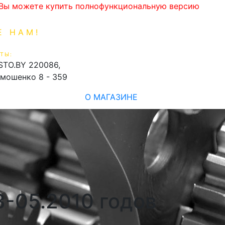
. Вы можете купить полнофункциональную версию
Е НАМ!
1-99-16
0
ТЫ:
shopping_cart
STO.BY
220086,
имошенко 8 - 359
О МАГАЗИНЕ
3-05.2010 годов