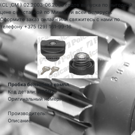
(CL ,CM ) 02.2003-06.2008 годов выпуска по выгодной
цене с доставкой по Минску и всей Беларуси.
Оформите заказ онлайн или свяжитесь с нами по
телефону +375 (29) 161-99-16.
Пробка бензобака компл.
Код детали:
A6092
Оригинальный номер:
Производитель:
Описание: