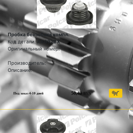
Пробка бензобака компл.
Код детали:
A6092BX
Оригинальный номер:
Производитель:
Описание:
50,40
BYN
Под заказ 4-10 дней