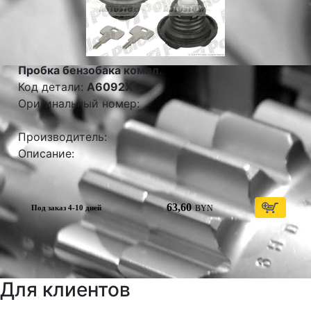
Пробка бензобака компл.
Код детали:
A6092X
Оригинальный номер:
Производитель:
Описание:
63,60
BYN
Под заказ 4-10 дней
Для клиентов