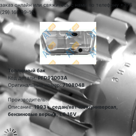
заказ онлайн или свяжитесь с нами по телефону +375
(29) 161-99-16.
Топливный бак
Код детали:
PFD92003A
Оригинальный номер:
7108048
Производитель:
Описание:
1993>, седан/хетчбек/универсал,
бензиновые версии, 1.6 16V