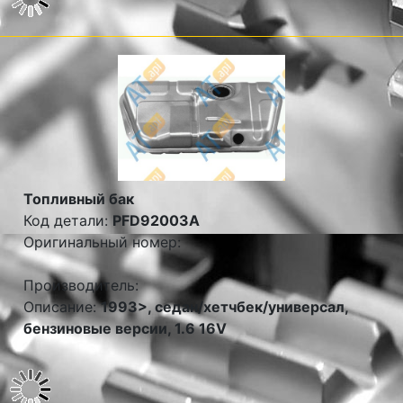
Топливный бак
Код детали:
PFD92003A
Оригинальный номер:
Производитель:
Описание:
1993>, седан/хетчбек/универсал,
бензиновые версии, 1.6 16V