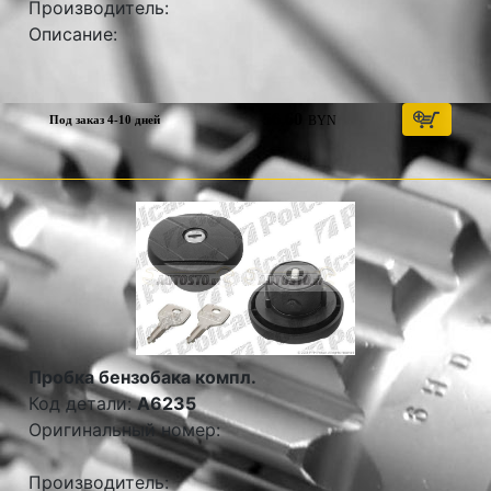
Производитель:
Описание:
56,60
BYN
Под заказ 4-10 дней
Пробка бензобака компл.
Код детали:
A6235
Оригинальный номер:
Производитель: