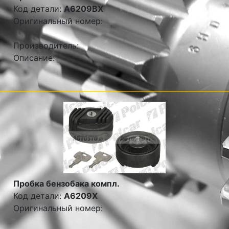
Код детали:
A6209BX
Оригинальный номер:
Производитель:
Описание:
Пробка бензобака компл.
Код детали:
A6209X
Оригинальный номер: