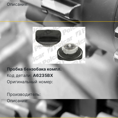
Описание:
Пробка бензобака компл.
Код детали:
A6235BX
Оригинальный номер:
Производитель:
Описание: