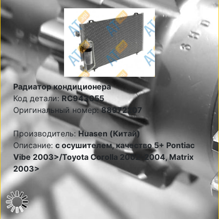
Радиатор кондиционера
Код детали:
RC943055
Оригинальный номер:
88972207
Производитель:
Huasen (Китай)
Описание:
с осушителем, качество 5+ Pontiac
Vibe 2003>/Toyota Corolla 2002-2004, Matrix
2003>