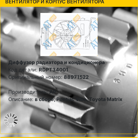
ВЕНТИЛЯТОР И КОРПУС ВЕНТИЛЯТОРА
Диффузор радиатора и кондиционера
Код детали:
RDPT34001
Оригинальный номер:
88971522
Производитель:
AP
Описание:
в сборе, Pontiac Vibe, Toyota Matrix