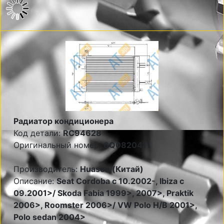
Радиатор кондиционера
Код детали:
RC94628
Оригинальный номер:
6Q0820411
Производитель:
Huasen (Китай)
Описание:
Seat Cordoba c 10.2002-, Ibiza c
09.2001>/ Skoda Fabia 1999>, 2007>, Praktik
2006>, Roomster 2006>/ VW Polo H/B 2001>,
Polo sedan 2004>