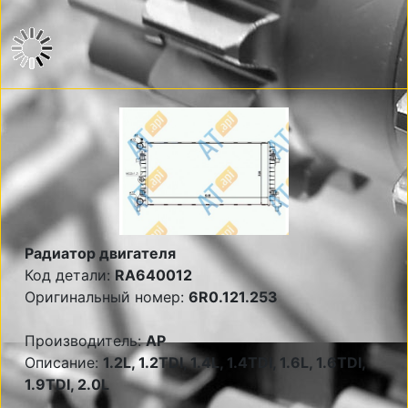
Радиатор двигателя
Код детали:
RA640012
Оригинальный номер:
6R0.121.253
Производитель:
AP
Описание:
1.2L, 1.2TDI, 1.4L, 1.4TDI, 1.6L, 1.6TDI,
1.9TDI, 2.0L