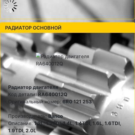
РАДИАТОР ОСНОВНОЙ
Радиатор двигателя
Код детали:
RA640012Q
Оригинальный номер:
6R0 121 253
Производитель:
Banco
Описание:
1.2L, 1.2TDI, 1.4L, 1.4TDI, 1.6L, 1.6TDI,
1.9TDI, 2.0L