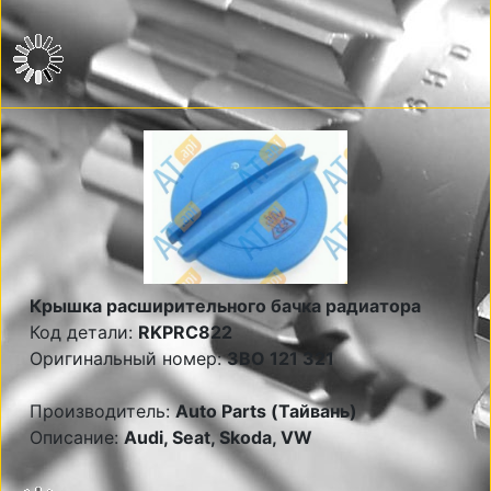
Крышка расширительного бачка радиатора
Код детали:
RKPRC822
Оригинальный номер:
3BO 121 321
Производитель:
Auto Parts (Тайвань)
Описание:
Audi, Seat, Skoda, VW