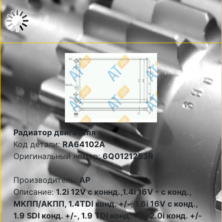
Радиатор двигателя
Код детали:
RA64102A
Оригинальный номер:
6Q0121253R
Производитель:
AP
Описание:
1.2i 12V с коннд.,1.4i 16V - с конд.,
МКПП/АКПП, 1.4TDI конд. +/-, 1.6i 16V с конд.,
1.9 SDI конд. +/-, 1.9 TDI конд. +/-, 2.0i конд. +/-