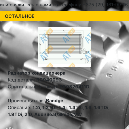
или свяжитесь с нами по телефону +375 (29) 161-99-16.
ОСТАЛЬНОЕ
Радиатор кондиционера
Код детали:
RC940093
Оригинальный номер:
6R0820411D
Производитель:
Bandge
Описание:
1.2i, 1.2TDi, 1.4i, 1.4TSi, 1.6, 1.6TDi,
1.9TDi, 2.0, Audi/Seat/Skoda/VW