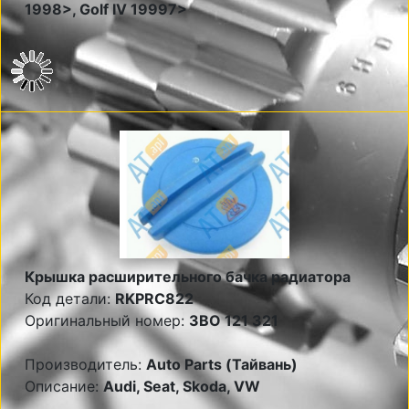
1998>, Golf IV 19997>
Крышка расширительного бачка радиатора
Код детали:
RKPRC822
Оригинальный номер:
3BO 121 321
Производитель:
Auto Parts (Тайвань)
Описание:
Audi, Seat, Skoda, VW