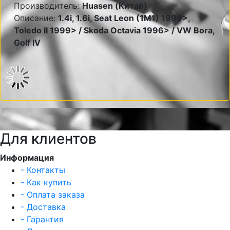
Производитель:
Huasen (Китай)
Описание:
1.4i, 1.6i, Seat Leon (1M1) 1999>,
Toledo II 1999> / Skoda Octavia 1996> / VW Bora,
Golf IV
Для клиентов
Информация
- Контакты
- Как купить
- Оплата заказа
- Доставка
- Гарантия