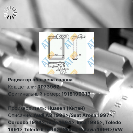
Радиатор обогрева салона
Код детали:
RP73962
Оригинальный номер:
191819031B
Производитель:
Huasen (Китай)
Описание:
Audi A3 1996>/Seat Arosa 1997>,
Cordoba 1994>, Ibiza 1994>, Inca 1995>, Toledo
1991> Toledo II 1999>/ Skoda Octavia 1996>/VW