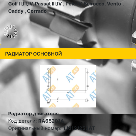
Golf II,III,IV, Passat III,IV , Polo IV, Scirocco, Vento ,
Caddy , Corrado
РАДИАТОР ОСНОВНОЙ
Радиатор двигателя
Код детали:
RA65201A
Оригинальный номер:
1J0121253AT