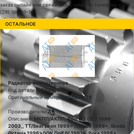
заказ онлайн или свяжитесь с нами по телефону +375
(29) 161-99-16.
ОСТАЛЬНОЕ
Радиатор кондиционера
Код детали:
RC94310
Оригинальный номер:
1JO820411B
Производитель:
AP
Описание:
МКПП/АКПП, Audi A3 (8L) 1996-
2003,, TT/Seat Leon 1999> ,Toledo 1999>, Skoda
Octavia 1996>/VW Golf IV 1997>, Bora 1998>