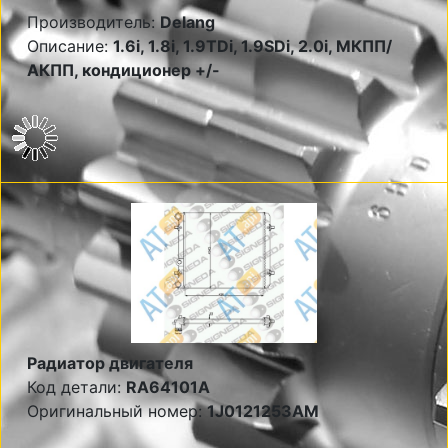
Производитель:
Delang
Описание:
1.6i, 1.8i, 1.9TDi, 1.9SDi, 2.0i, МКПП/
АКПП, кондиционер +/-
Радиатор двигателя
Код детали:
RA64101A
Оригинальный номер:
1J0121253AM