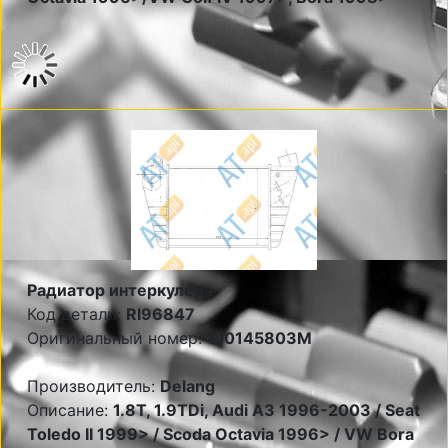
Радиатор интеркулера
Код детали:
RI96847
Оригинальный номер:
1J0145803M
Производитель:
Delang
Описание:
1.8T, 1.9TDi, Audi A3 1996-2003 / Seat
Toledo II 1999> / Scoda Octavia 1996> / VW Bora