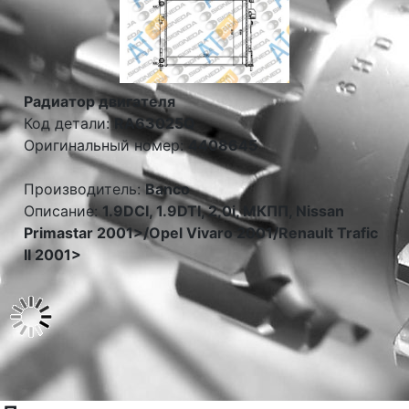
Радиатор двигателя
Код детали:
RA63025Q
Оригинальный номер:
4408645
Производитель:
Banco
Описание:
1.9DCI, 1.9DTI, 2,0i, МКПП, Nissan
Primastar 2001>/Opel Vivaro 2001/Renault Trafic
II 2001>