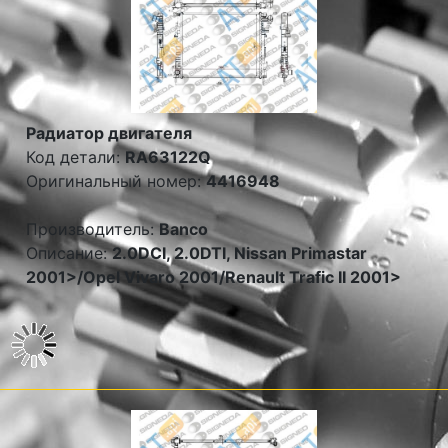
Радиатор двигателя
Код детали:
RA63122Q
Оригинальный номер:
4416948
Производитель:
Banco
Описание:
2.0DCI, 2.0DTI, Nissan Primastar
2001>/Opel Vivaro 2001/Renault Trafic II 2001>