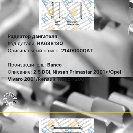
Радиатор двигателя
Код детали:
RA63818Q
Оригинальный номер:
2140000QAT
Производитель:
Banco
Описание:
2.5 DCI, Nissan Primastar 2001>/Opel
Vivaro 2001/Renault Trafic II 2001>