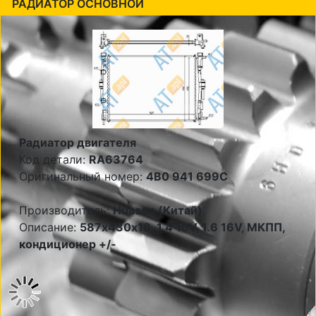
РАДИАТОР ОСНОВНОЙ
Радиатор двигателя
Код детали:
RA63764
Оригинальный номер:
4B0 941 699C
Производитель:
Huasen (Китай)
Описание:
587х430х18, 1.4 16V, 1.6 16V, МКПП,
кондиционер +/-