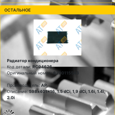
ОСТАЛЬНОЕ
Радиатор кондиционера
Код детали:
RC94626
Оригинальный номер:
8200115543
Производитель:
AP
Описание:
598x401x16, 1.5 dCi, 1,9 dCi, 1.6i, 1.4i,
2.0i