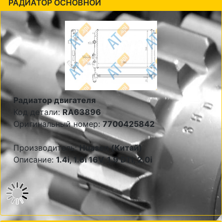
РАДИАТОР ОСНОВНОЙ
Радиатор двигателя
Код детали:
RA63896
Оригинальный номер:
7700425842
Производитель:
Huasen (Китай)
Описание:
1.4i, 1.6i 16V, 1.9 DTI, 2.0i