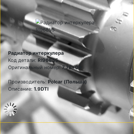
Радиатор интеркулера
Код детали:
RI96855
Оригинальный номер:
7,7E+09
Производитель:
Polcar (Польша)
Описание:
1.9DTI