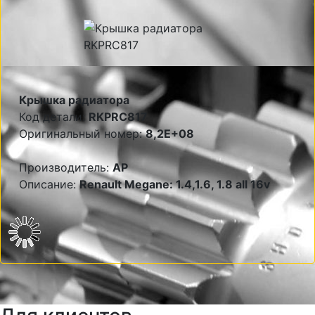
Крышка радиатора
Код детали:
RKPRC817
Оригинальный номер:
8,2E+08
Производитель:
AP
Описание:
Renault Megane: 1.4,1.6, 1.8 all 16v