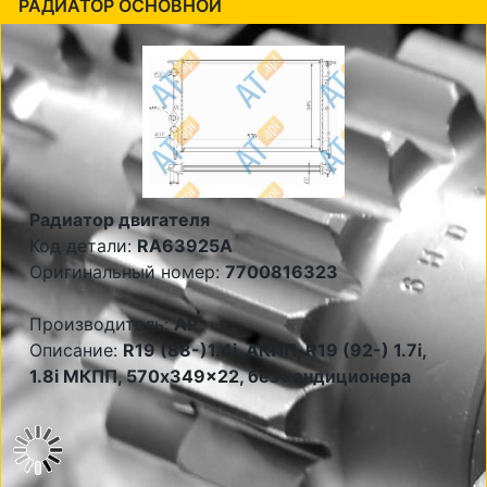
РАДИАТОР ОСНОВНОЙ
Радиатор двигателя
Код детали:
RA63925A
Оригинальный номер:
7700816323
Производитель:
AP
Описание:
R19 (88-)1.4i, AКПП, R19 (92-) 1.7i,
1.8i МКПП, 570x349x22, без кондиционера