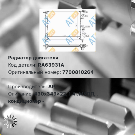
Радиатор двигателя
Код детали:
RA63931A
Оригинальный номер:
7700810264
Производитель:
AP
Описание:
430x349x22, 1.4i, МКПП, ,
кондиционер -