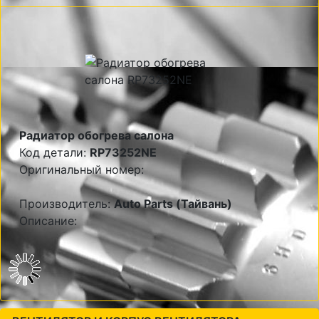
Радиатор обогрева салона
Код детали:
RP73252NE
Оригинальный номер:
Производитель:
Auto Parts (Тайвань)
Описание: