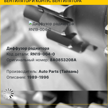
ВЕНТИЛЯТОР И КОРПУС ВЕНТИЛЯТОРА
Диффузор радиатора
Код детали:
RN19-004-0
Оригинальный номер:
8A0853208A
Производитель:
Auto Parts (Тайвань)
Описание:
1989-1996