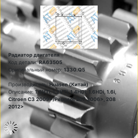
Радиатор двигателя
Код детали:
RA63505
Оригинальный номер:
1330.Q5
Производитель:
Huasen (Китай)
Описание:
1.0VTi, 1.2VTi, 1.4HDi, 1.6HDi, 1.6i,
Citroen C3 2009>/Peugeot 207 2006>, 208
2012>