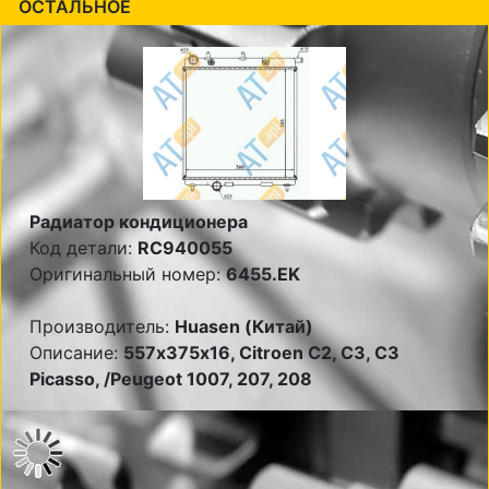
ОСТАЛЬНОЕ
Радиатор кондиционера
Код детали:
RC940055
Оригинальный номер:
6455.EK
Производитель:
Huasen (Китай)
Описание:
557х375х16, Citroen C2, C3, C3
Picasso, /Peugeot 1007, 207, 208