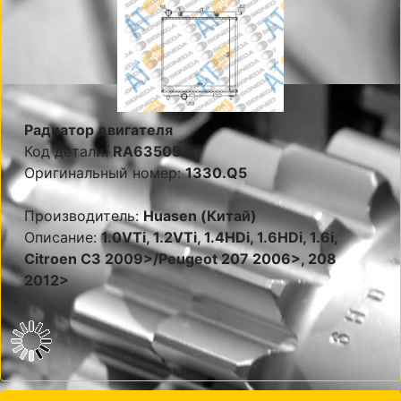
Радиатор двигателя
Код детали:
RA63505
Оригинальный номер:
1330.Q5
Производитель:
Huasen (Китай)
Описание:
1.0VTi, 1.2VTi, 1.4HDi, 1.6HDi, 1.6i,
Citroen C3 2009>/Peugeot 207 2006>, 208
2012>