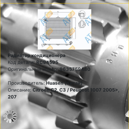
Радиатор кондиционера
Код детали:
RC94595
Оригинальный номер:
9635759480
Производитель:
Huasen (Китай)
Описание:
Citroen C2, C3 / Peugeot 1007 2005>,
207