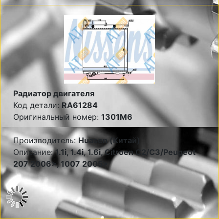
Радиатор двигателя
Код детали:
RA61284
Оригинальный номер:
1301M6
Производитель:
Huasen (Китай)
Описание:
1.1i, 1.4i, 1.6i, Citroen C2/C3/Peugeot
207 2006>, 1007 2005>