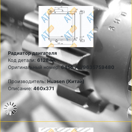
Радиатор двигателя
Код детали:
61284A
Оригинальный номер:
6455.AL/9635759480
Производитель:
Huasen (Китай)
Описание:
460x371