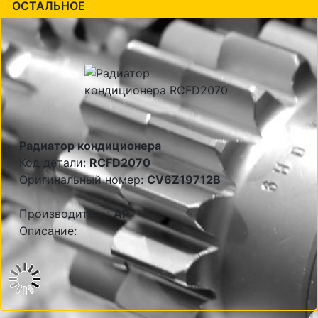
ОСТАЛЬНОЕ
Радиатор кондиционера
Код детали:
RCFD2070
Оригинальный номер:
CV6Z19712B
Производитель:
AP
Описание: