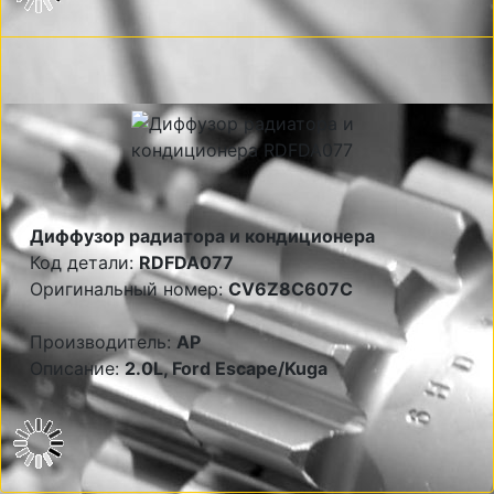
Диффузор радиатора и кондиционера
Код детали:
RDFDA077
Оригинальный номер:
CV6Z8C607C
Производитель:
AP
Описание:
2.0L, Ford Escape/Kuga