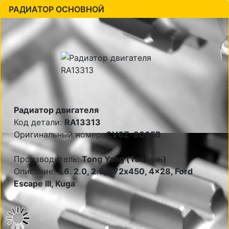
РАДИАТОР ОСНОВНОЙ
Радиатор двигателя
Код детали:
RA13313
Оригинальный номер:
CV6Z-8005B
Производитель:
Tong Yang (Тайвань)
Описание:
1.6. 2.0, 2.5, 672x450, 4x28, Ford
Escape III, Kuga