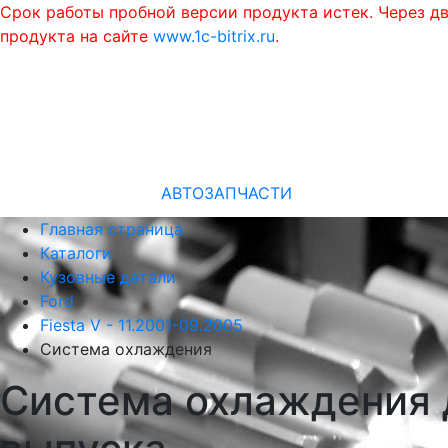
Срок работы пробной версии продукта истек. Через д
продукта на сайте
www.1c-bitrix.ru
.
АВТОЗАПЧАСТИ
Главная страница
Каталоги
Кузовные детали
Ford
Fiesta V - 11.2001-09.2005
Система охлаждения
Система охлаждения дл