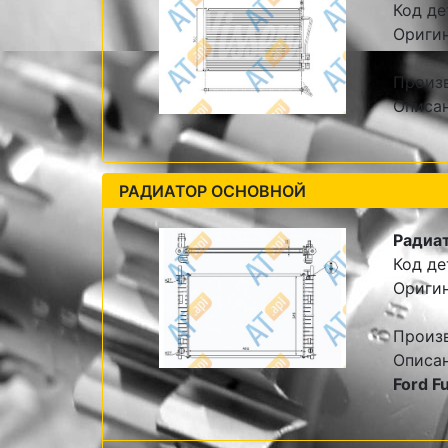
Код де
Ориги
Произ
Описа
РАДИАТОР ОСНОВНОЙ
Радиат
Код де
Ориги
Произ
Описа
Ford F