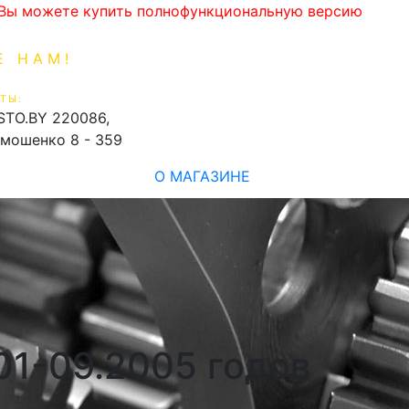
. Вы можете купить полнофункциональную версию
Е НАМ!
1-99-16
0
ТЫ:
shopping_cart
STO.BY
220086,
имошенко 8 - 359
О МАГАЗИНЕ
01-09.2005 годов