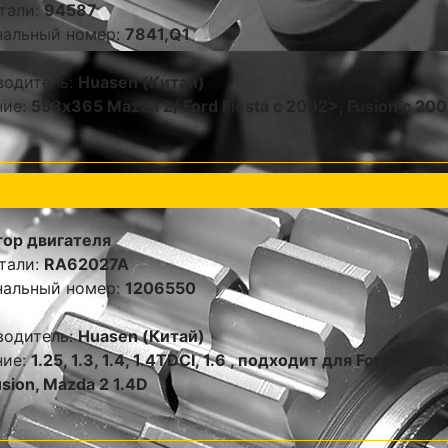
тали:
94587
нальный номер:
7841,Q1
водитель:
Huasen (Китай)
ние:
558x365 Mazda 2/ Ford Fiesta с 2002>, Fusion с 20
ор двигателя
тали:
RA62027A
нальный номер:
1206550
водитель:
Huasen (Китай)
ние:
1.25, 1.3, 1.4, 1.4TDCI, 1.6 , подходит для Ford Fiest
usion, Mazda 2 1.4D