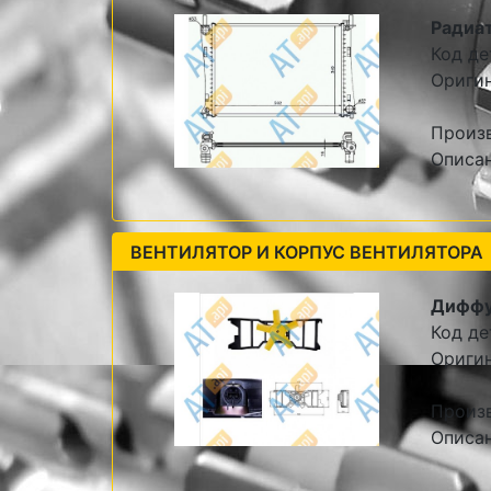
Радиат
Код де
Ориги
Произ
Описа
ВЕНТИЛЯТОР И КОРПУС ВЕНТИЛЯТОРА
Диффу
Код де
Ориги
Произ
Описа