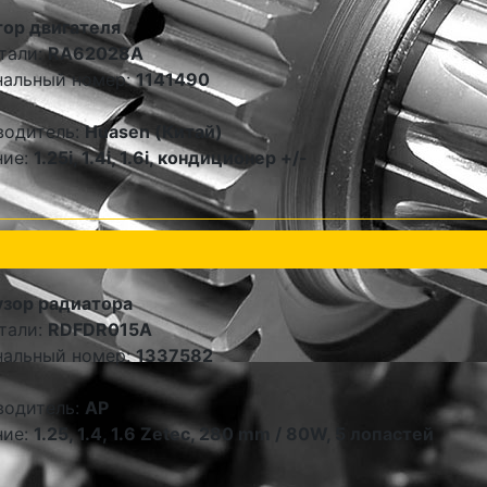
ор двигателя
тали:
RA62028A
нальный номер:
1141490
водитель:
Huasen (Китай)
ние:
1.25i, 1.4i, 1.6i, кондиционер +/-
зор радиатора
тали:
RDFDR015A
нальный номер:
1337582
водитель:
AP
ние:
1.25, 1.4, 1.6 Zetec, 280 mm / 80W, 5 лопастей