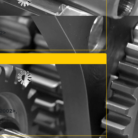
02>
a 2002>,