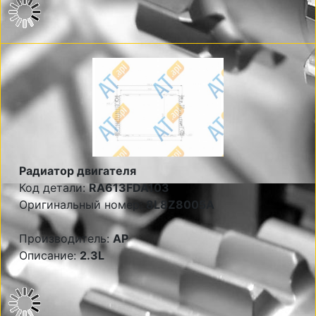
Радиатор двигателя
Код детали:
RA613FDA103
Оригинальный номер:
8L8Z8005A
Производитель:
AP
Описание:
2.3L