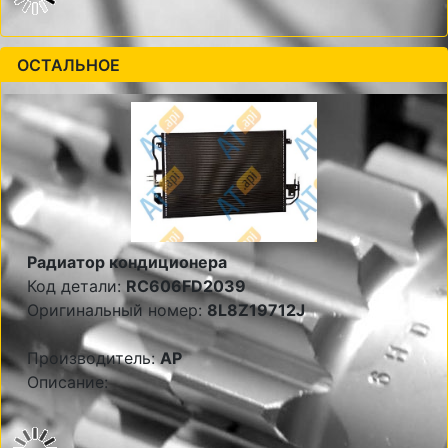
ОСТАЛЬНОЕ
Радиатор кондиционера
Код детали:
RC606FD2039
Оригинальный номер:
8L8Z19712J
Производитель:
AP
Описание: