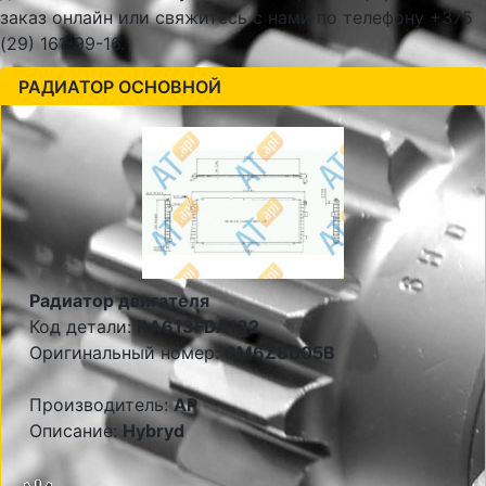
заказ онлайн или свяжитесь с нами по телефону +375
(29) 161-99-16.
РАДИАТОР ОСНОВНОЙ
Радиатор двигателя
Код детали:
RA613FDA132
Оригинальный номер:
6M6Z8005B
Производитель:
AP
Описание:
Hybryd