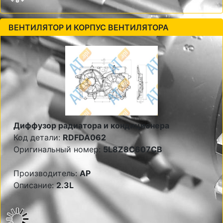
ВЕНТИЛЯТОР И КОРПУС ВЕНТИЛЯТОРА
Диффузор радиатора и кондиционера
Код детали:
RDFDA062
Оригинальный номер:
5L8Z8C607CB
Производитель:
AP
Описание:
2.3L