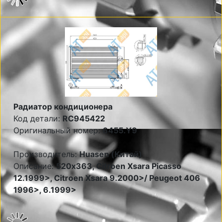
Радиатор кондиционера
Код детали:
RC945422
Оригинальный номер:
6455.Y9
Производитель:
Huasen (Китай)
Описание:
520x363, Citroen Xsara Picasso
12.1999>, Citroen Xsara 9.2000>/ Peugeot 406
1996>, 6.1999>