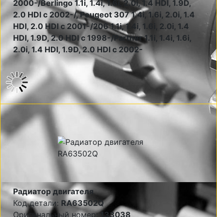
2000-/Berlingo 1.1i, 1.4i, 1.6i, 2.0i, 1.4 HDI, 1.9D,
2.0 HDI c 2002-/, Peugeot 307 1.4i, 1.6i, 2.0i, 1.4
HDI, 2.0 HDI c 2001-/206 1.1i, 1.4i, 1.6i, 2.0i, 1.4
HDI, 1.9D, 2.0 HDI c 1998-/Partner 1.1i, 1.4i, 1.6i,
2.0i, 1.4 HDI, 1.9D, 2.0 HDI c 2002-
Радиатор двигателя
Код детали:
RA63502Q
Оригинальный номер:
133038