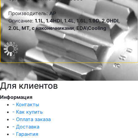
Производитель:
AP
Описание:
1.1L, 1.4HDI, 1.4L, 1.6L, 1.9D, 2.0HDI,
2.0L, MT, с наконечниками, EDA\Cooling
Для клиентов
Информация
- Контакты
- Как купить
- Оплата заказа
- Доставка
- Гарантия