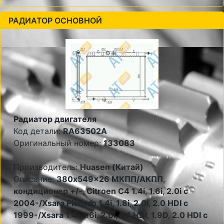
РАДИАТОР ОСНОВНОЙ
Радиатор двигателя
Код детали:
RA63502A
Оригинальный номер:
133083
Производитель:
Huasen (Китай)
Описание:
380x549x26 МКПП/АКПП,
кондиционер +/-, Citroen С4 1.4i, 1.6i, 2.0i c
2004-/Xsara Picasso 1.4i, 1.8i, 2.0i, 2.0 HDI c
1999-/Xsara 1.4i, 1.6i, 2.0i, 1.4 HDI, 1.9D, 2.0 HDI c