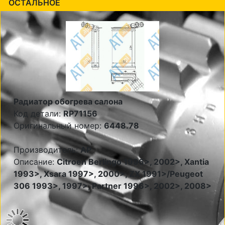
ОСТАЛЬНОЕ
Радиатор обогрева салона
Код детали:
RP71156
Оригинальный номер:
6448.78
Производитель:
AP
Описание:
Citroen Berlingo 1996>, 2002>, Xantia
1993>, Xsara 1997>, 2000>, ZX 1991>/Peugeot
306 1993>, 1997>, Partner 1996>, 2002>, 2008>