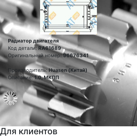
Радиатор двигателя
Код детали:
RA61689
Оригинальный номер:
96676341
Производитель:
Huasen (Китай)
Описание:
1.0, МКПП
Для клиентов