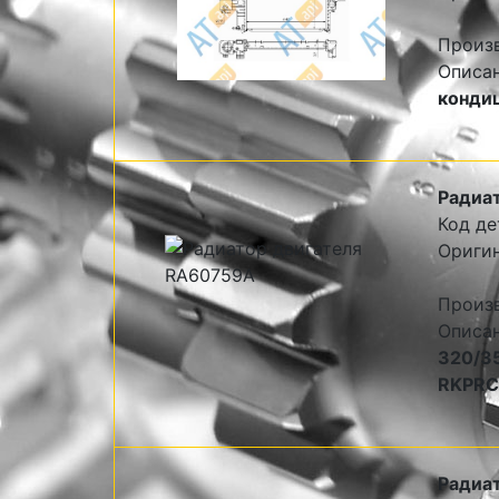
Произ
Описа
кондиц
Радиат
Код де
Ориги
Произ
Описа
320/35
RKPRC
Радиат