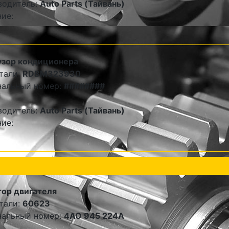
водитель:
Auto Parts (Тайвань)
ие:
зор кондиционера
тали:
RDBM323930
нальный номер:
########
водитель:
Auto Parts (Тайвань)
ие:
ор двигателя
тали:
60623
нальный номер:
4AO 945 224A