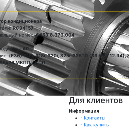
тор кондиционера
тали:
RC94157
нальный номер:
6453.8.373.004
водитель:
AP
ние:
(E36) 316i, 318i, 320i, 325i, 325TD (09.92 - 12.94), 
68х26 МКПП/АКПП
Для клиентов
Информация
- Контакты
- Как купить