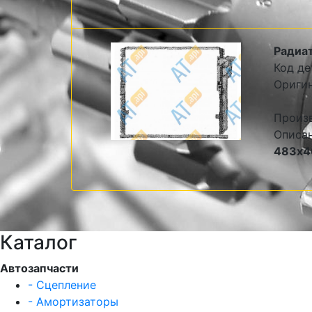
Радиа
Код де
Ориги
Произ
Описа
483х4
Каталог
Автозапчасти
- Сцепление
- Амортизаторы