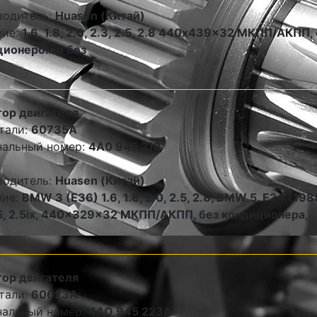
водитель:
Huasen (Китай)
ние:
1.6, 1.8, 2.0, 2.3, 2.5, 2.8 440x439x32 МКПП/АКПП, 
ционером и без
ор двигателя
тали:
60735A
нальный номер:
4A0 945 218
водитель:
Huasen (Китай)
ние:
BMW 3 (E36) 1.6, 1.8, 2.0, 2.5, 2.8, BMW 5. E34 (198
.5, 2.5ix, 440x329x32 МКПП/АКПП, без кондиционера,
ор двигателя
тали:
60623A
нальный номер:
4AO 945 223A