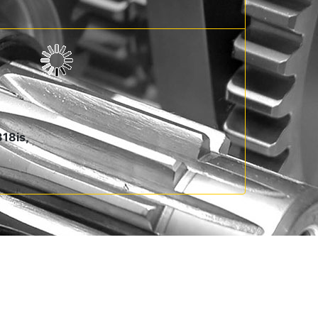
318is,