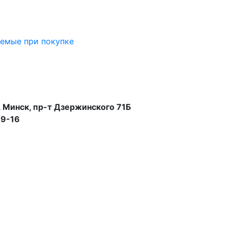
аемые при покупке
 Минск, пр-т Дзержинского 71Б
99-16