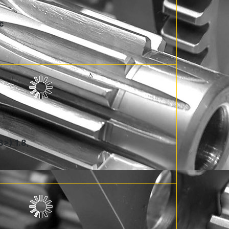
с
8>) 1.8,