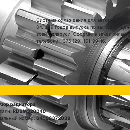
Система охлаждения для автомобилей B
04.1999 годов выпуска по выгодной цен
всей Беларуси. Оформите заказ онлайн
телефону +375 (29) 161-99-16.
зор радиатора
тали:
RDBM320040
нальный номер:
64508372039