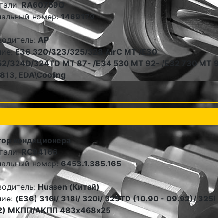
тали:
RA60759Q
нальный номер:
1469179
водитель:
AP
ние:
E36 320/323/325/328 AirC MT /E30
2/324D/324TD MT 87- /E34 530 MT 92- /E32 730 MT 9
13, EDA\Cooling
тор кондиционера
тали:
RC94166
нальный номер:
6453.1.385.165
водитель:
Huasen (Китай)
ние:
(E36) 316i/ 318i/ 320i/ 325TD (10.90 - 09.92)/ 325i 
92) МКПП/АКПП 483х468х25