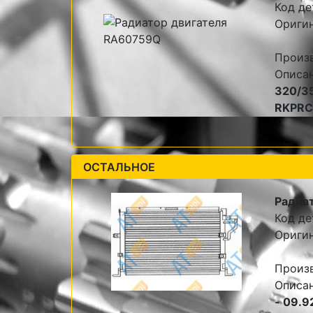
Код де
Ориги
Произ
Описа
320/35
RKPRC8
ОСТАЛЬНОЕ
Радиа
Код де
Ориги
Произ
Описа
- 09.