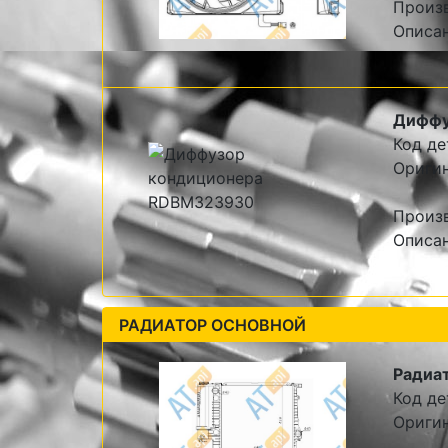
Произ
Описан
Диффу
Код де
Ориги
Произ
Описан
РАДИАТОР ОСНОВНОЙ
Радиат
Код де
Ориги