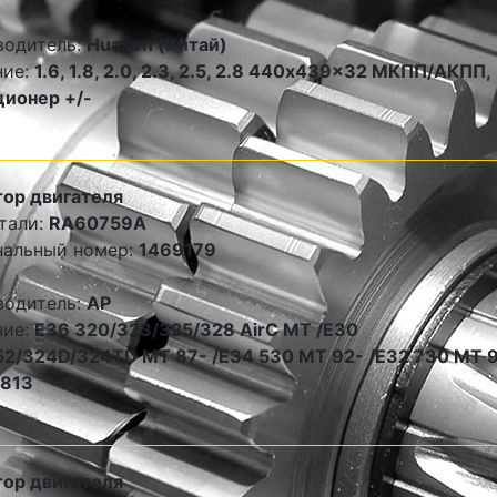
водитель:
Huasen (Китай)
ние:
1.6, 1.8, 2.0, 2.3, 2.5, 2.8 440x439x32 МКПП/АКПП,
ионер +/-
ор двигателя
тали:
RA60759A
нальный номер:
1469179
водитель:
AP
ние:
E36 320/323/325/328 AirC MT /E30
2/324D/324TD MT 87- /E34 530 MT 92- /E32 730 MT 9
813
ор двигателя