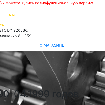
. Вы можете купить полнофункциональную версию
Е НАМ!
1-99-16
0
ТЫ:
shopping_cart
STO.BY
220086,
имошенко 8 - 359
О МАГАЗИНЕ
90-04.1999 годов