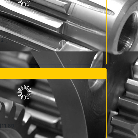
2-,
(11.89