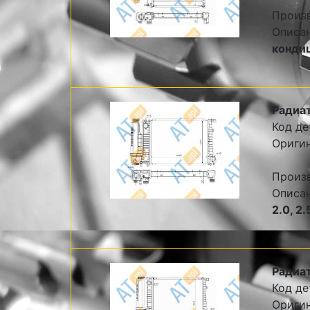
Произ
Описа
конди
Радиат
Код де
Ориги
Произ
Описа
2.0, 2
Радиат
Код де
Ориги