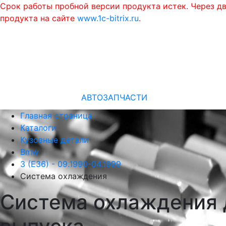
Срок работы пробной версии продукта истек. Через д
продукта на сайте
www.1c-bitrix.ru
.
АВТОЗАПЧАСТИ
Главная страница
Каталоги
Кузовные детали
Bmw
3 (E36) - 09.1990-04.1999
Система охлаждения
Система охлаждения д